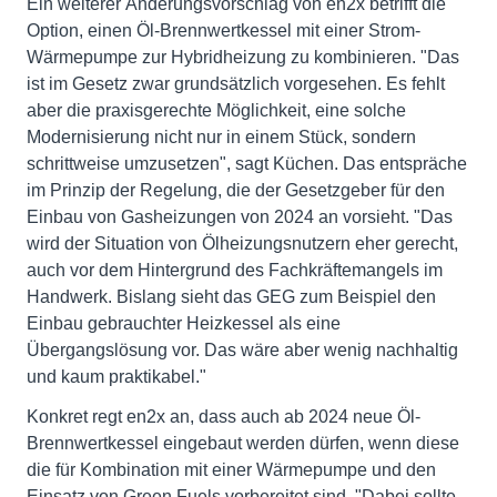
Ein weiterer Änderungsvorschlag von en2x betrifft die
Option, einen Öl-Brennwertkessel mit einer Strom-
Wärmepumpe zur Hybridheizung zu kombinieren. "Das
ist im Gesetz zwar grundsätzlich vorgesehen. Es fehlt
aber die praxisgerechte Möglichkeit, eine solche
Modernisierung nicht nur in einem Stück, sondern
schrittweise umzusetzen", sagt Küchen. Das entspräche
im Prinzip der Regelung, die der Gesetzgeber für den
Einbau von Gasheizungen von 2024 an vorsieht. "Das
wird der Situation von Ölheizungsnutzern eher gerecht,
auch vor dem Hintergrund des Fachkräftemangels im
Handwerk. Bislang sieht das GEG zum Beispiel den
Einbau gebrauchter Heizkessel als eine
Übergangslösung vor. Das wäre aber wenig nachhaltig
und kaum praktikabel."
Konkret regt en2x an, dass auch ab 2024 neue Öl-
Brennwertkessel eingebaut werden dürfen, wenn diese
die für Kombination mit einer Wärmepumpe und den
Einsatz von Green Fuels vorbereitet sind. "Dabei sollte