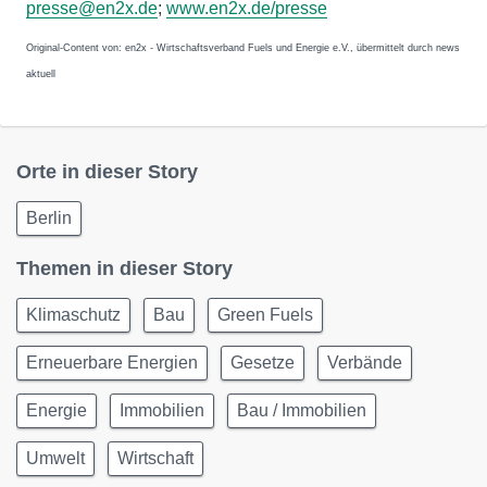
presse@en2x.de
;
www.en2x.de/presse
Original-Content von: en2x - Wirtschaftsverband Fuels und Energie e.V., übermittelt durch news
aktuell
Orte in dieser Story
Berlin
Themen in dieser Story
Klimaschutz
Bau
Green Fuels
Erneuerbare Energien
Gesetze
Verbände
Energie
Immobilien
Bau / Immobilien
Umwelt
Wirtschaft