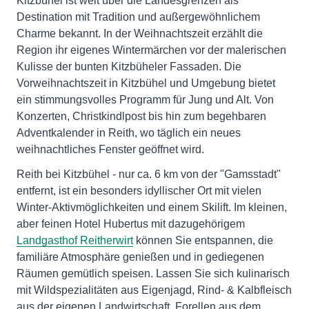
Kitzbühel ist weit über die Landesgrenzen als
Destination mit Tradition und außergewöhnlichem
Charme bekannt. In der Weihnachtszeit erzählt die
Region ihr eigenes Wintermärchen vor der malerischen
Kulisse der bunten Kitzbüheler Fassaden. Die
Vorweihnachtszeit in Kitzbühel und Umgebung bietet
ein stimmungsvolles Programm für Jung und Alt. Von
Konzerten, Christkindlpost bis hin zum begehbaren
Adventkalender in Reith, wo täglich ein neues
weihnachtliches Fenster geöffnet wird.
Reith bei Kitzbühel - nur ca. 6 km von der "Gamsstadt"
entfernt, ist ein besonders idyllischer Ort mit vielen
Winter-Aktivmöglichkeiten und einem Skilift. Im kleinen,
aber feinen Hotel Hubertus mit dazugehörigem
Landgasthof Reitherwirt
können Sie entspannen, die
familiäre Atmosphäre genießen und in gediegenen
Räumen gemütlich speisen. Lassen Sie sich kulinarisch
mit Wildspezialitäten aus Eigenjagd, Rind- & Kalbfleisch
aus der eigenen Landwirtschaft, Forellen aus dem