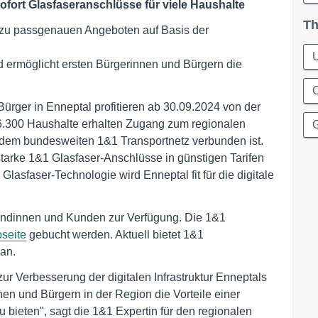
fort Glasfaseranschlüsse für viele Haushalte
Th
 zu passgenauen Angeboten auf Basis der
U
d ermöglicht ersten Bürgerinnen und Bürgern die
C
ürger in Enneptal profitieren ab 30.09.2024 von der
.300 Haushalte erhalten Zugang zum regionalen
G
t dem bundesweiten 1&1 Transportnetz verbunden ist.
arke 1&1 Glasfaser-Anschlüsse in günstigen Tarifen
lasfaser-Technologie wird Enneptal fit für die digitale
 Kundinnen und Kunden zur Verfügung. Die 1&1
seite
gebucht werden. Aktuell bietet 1&1
an.
 zur Verbesserung der digitalen Infrastruktur Enneptals
nen und Bürgern in der Region die Vorteile einer
 bieten", sagt die 1&1 Expertin für den regionalen