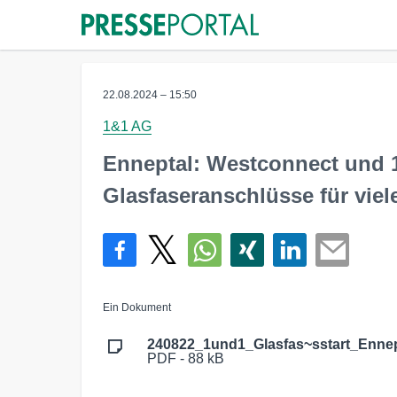
22.08.2024 – 15:50
1&1 AG
Enneptal: Westconnect und 1
Glasfaseranschlüsse für viel
Ein Dokument
240822_1und1_Glasfas~sstart_Ennep
PDF - 88 kB