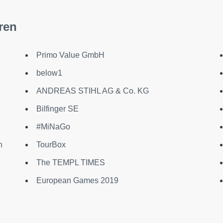
ren
Primo Value GmbH
below1
ANDREAS STIHL AG & Co. KG
Bilfinger SE
#MiNaGo
n
TourBox
The TEMPL TIMES
European Games 2019