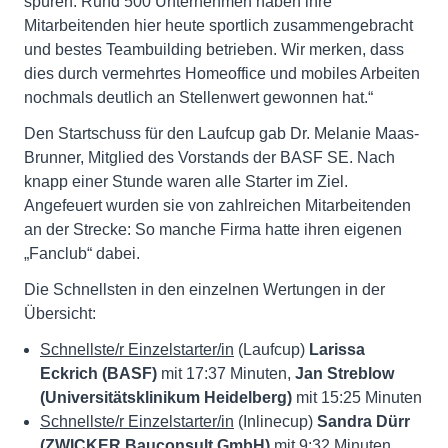
spüren. Rund 500 Unternehmen haben ihre
Mitarbeitenden hier heute sportlich zusammengebracht
und bestes Teambuilding betrieben. Wir merken, dass
dies durch vermehrtes Homeoffice und mobiles Arbeiten
nochmals deutlich an Stellenwert gewonnen hat.“
Den Startschuss für den Laufcup gab Dr. Melanie Maas-
Brunner, Mitglied des Vorstands der BASF SE. Nach
knapp einer Stunde waren alle Starter im Ziel.
Angefeuert wurden sie von zahlreichen Mitarbeitenden
an der Strecke: So manche Firma hatte ihren eigenen
„Fanclub“ dabei.
Die Schnellsten in den einzelnen Wertungen in der
Übersicht:
Schnellste/r Einzelstarter/in
(Laufcup)
Larissa
Eckrich (BASF)
mit 17:37 Minuten,
Jan Streblow
(Universitätsklinikum Heidelberg)
mit 15:25 Minuten
Schnellste/r Einzelstarter/in
(Inlinecup)
Sandra Dürr
(ZWICKER Bauconsult GmbH)
mit 9:32 Minuten,