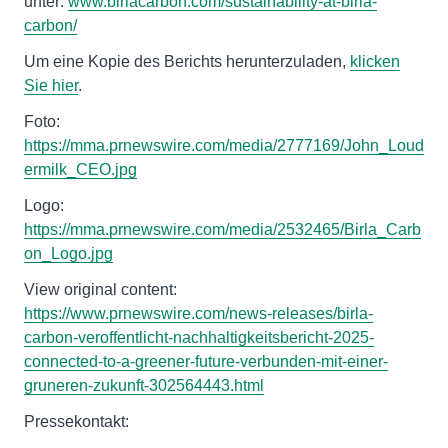
unter:
www.birlacarbon.com/sustainability-at-birla-
carbon/
Um eine Kopie des Berichts herunterzuladen,
klicken
Sie hier
.
Foto:
https://mma.prnewswire.com/media/2777169/John_Loud
ermilk_CEO.jpg
Logo:
https://mma.prnewswire.com/media/2532465/Birla_Carb
on_Logo.jpg
View original content:
https://www.prnewswire.com/news-releases/birla-
carbon-veroffentlicht-nachhaltigkeitsbericht-2025-
connected-to-a-greener-future-verbunden-mit-einer-
gruneren-zukunft-302564443.html
Pressekontakt: