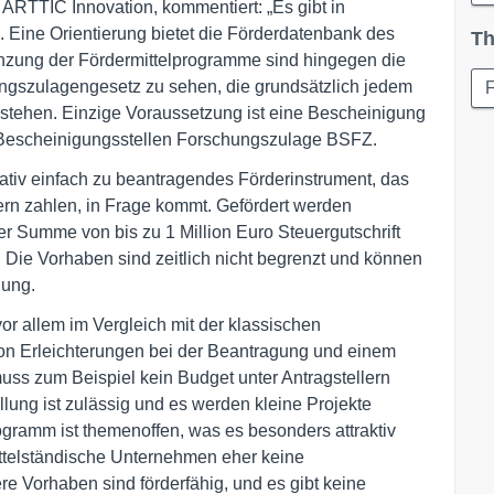
RTTIC Innovation, kommentiert: „Es gibt in
. Eine Orientierung bietet die Förderdatenbank des
Th
änzung der Fördermittelprogramme sind hingegen die
gszulagengesetz zu sehen, die grundsätzlich jedem
stehen. Einzige Voraussetzung ist eine Bescheinigung
 Bescheinigungsstellen Forschungszulage BSFZ.
lativ einfach zu beantragendes Förderinstrument, das
ern zahlen, in Frage kommt. Gefördert werden
er Summe von bis zu 1 Million Euro Steuergutschrift
t. Die Vorhaben sind zeitlich nicht begrenzt und können
lung.
r allem im Vergleich mit der klassischen
 von Erleichterungen bei der Beantragung und einem
ss zum Beispiel kein Budget unter Antragstellern
llung ist zulässig und es werden kleine Projekte
gramm ist themenoffen, was es besonders attraktiv
ittelständische Unternehmen eher keine
e Vorhaben sind förderfähig, und es gibt keine