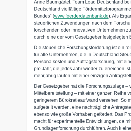
Anne Baumgärtel, Team Lead Deutschland bei A
Deutschland vielfältige Fördermittelprogramme
Bundes“ (
www.foerderdatenbank.de
). Als Erg
steuerlichen Zuwendungen nach dem Forschun
forschenden oder innovativen Unternehmen zu
durch eine der vom Gesetzgeber festgelegten
Die steuerliche Forschungsförderung ist ein re
für alle Unternehmen, die in Deutschland Steu
Personalkosten und Auftragsforschung, mit ein
pro Jahr, die jedes Jahr wieder zu erreichen is
mehrjährig laufen mit einer einzigen Antragstel
Der Gesetzgeber hat die Forschungszulage – vo
Mittelbereitstellung – mit einer ganzen Reihe
geringerem Bürokratieaufwand versehen. So mu
aufgeteilt werden, eine nachträgliche Antragste
ebenso wie große Vorhaben gefördert. Das Pro
macht für experimentelle Entwicklungen, da m
Grundlagenforschung durchführen. Auch kleiner