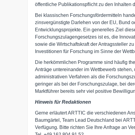
öffentliche Publikationspflicht zu den Inhalten 
Bei klassischen Forschungsfördermitteln hand
zinsvergünstigte Darlehen von der EU, Bund o
Entwicklungsprojekte. Ein generelles Ziel di
Forschungszulagengesetzes ist es, die Innovat
sowie die Wirtschaftskraft der Antragssteller z
Investitionen für Forschung im Sinne der Wett
Die herkömmlichen Programme sind häufig the
Anträge untereinander im Wettbewerb stehen, u
administrativen Verfahren als die Forschungsz
geringer als bei der Forschungszulage, bei de
Marktführer bereits sehr viel positive Bewillig
Hinweis für Redaktionen
Gerne erläutert ARTTIC die verschiedenen An
Baumgärtel, Team Lead Deutschland bei ARTTIC 
Verfügung. Bitte richten Sie Ihre Anfrage an V
Tel. +49 162 804 91 52.