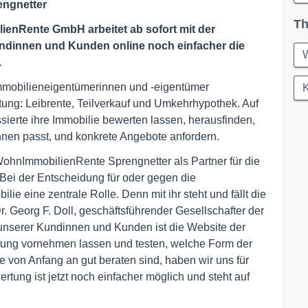
engnetter
Th
enRente GmbH arbeitet ab sofort mit der
innen und Kunden online noch einfacher die
W
.
Immobilieneigentümerinnen und -eigentümer
K
ung: Leibrente, Teilverkauf und Umkehrhypothek. Auf
sierte ihre Immobilie bewerten lassen, herausfinden,
hnen passt, und konkrete Angebote anfordern.
ohnImmobilienRente Sprengnetter als Partner für die
„Bei der Entscheidung für oder gegen die
ie eine zentrale Rolle. Denn mit ihr steht und fällt die
r. Georg F. Doll, geschäftsführender Gesellschafter der
nserer Kundinnen und Kunden ist die Website der
rtung vornehmen lassen und testen, welche Form der
ie von Anfang an gut beraten sind, haben wir uns für
rtung ist jetzt noch einfacher möglich und steht auf