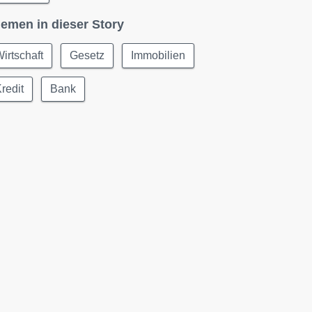
emen in dieser Story
irtschaft
Gesetz
Immobilien
redit
Bank