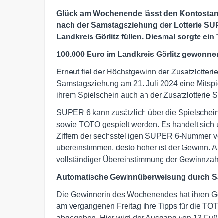
Glück am Wochenende lässt den Kontostand
nach der Samstagsziehung der Lotterie SUP
Landkreis Görlitz füllen. Diesmal sorgte ein
100.000 Euro im Landkreis Görlitz gewonne
Erneut fiel der Höchstgewinn der Zusatzlotte
Samstagsziehung am 21. Juli 2024 eine Mitspiel
ihrem Spielschein auch an der Zusatzlotteri
SUPER 6 kann zusätzlich über die Spielschei
sowie TOTO gespielt werden. Es handelt sich 
Ziffern der sechsstelligen SUPER 6-Nummer v
übereinstimmen, desto höher ist der Gewinn. Ab
vollständiger Übereinstimmung der Gewinnzah
Automatische Gewinnüberweisung durch S
Die Gewinnerin des Wochenendes hat ihren Ge
am vergangenen Freitag ihre Tipps für die TO
abgegeben. Hier wird der Ausgang von 13 Fuß