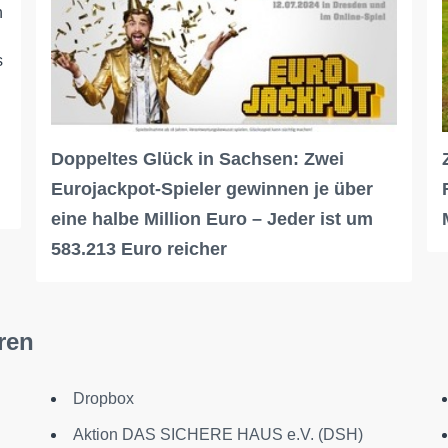
n
s
Doppeltes Glück in Sachsen: Zwei
Eurojackpot-Spieler gewinnen je über
eine halbe Million Euro – Jeder ist um
583.213 Euro reicher
ren
Dropbox
Aktion DAS SICHERE HAUS e.V. (DSH)