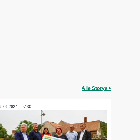
Alle Storys
25.06.2024 – 07:30