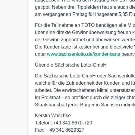
getippt. Neben drei Tippfeldern hat sie auch
am vergangenen Freitag für insgesamt 5,85 Eur
Für die Teilnahme an TOTO benötigen alle Mits
über eine direkte Gewinnüberweisung freuen k
der Gewinn zugeordnet und überwiesen werde
Die Kundenkarte ist kostenfrei und bietet viel
unter
www.sachsenlotto.de/kundenkarte
beantr
Über die Sächsische Lotto-GmbH
Die Sächsische Lotto-GmbH oder Sachsenlotto is
welche für die Zufriedenheit der Kunden und für
arbeitet. Die erwirtschafteten Mittel unterstütze
im Freistaat – so profitiert durch die zielger
Staatshaushalt jeder Bürger in Sachsen indirek
Kerstin Waschke

Telefon: +49 341 8670-720

Fax: + 49 341 8629327
