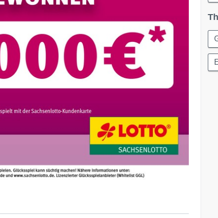
Th
G
E