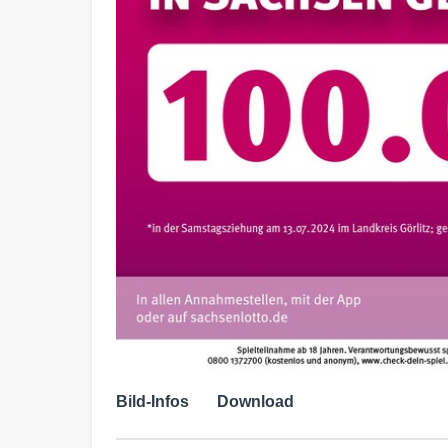
Bild-Infos
Download