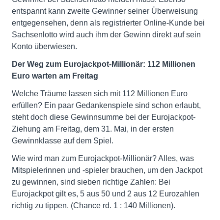
entspannt kann zweite Gewinner seiner Überweisung
entgegensehen, denn als registrierter Online-Kunde bei
Sachsenlotto wird auch ihm der Gewinn direkt auf sein
Konto überwiesen.
Der Weg zum Eurojackpot-Millionär: 112 Millionen
Euro warten am Freitag
Welche Träume lassen sich mit 112 Millionen Euro
erfüllen? Ein paar Gedankenspiele sind schon erlaubt,
steht doch diese Gewinnsumme bei der Eurojackpot-
Ziehung am Freitag, dem 31. Mai, in der ersten
Gewinnklasse auf dem Spiel.
Wie wird man zum Eurojackpot-Millionär? Alles, was
Mitspielerinnen und -spieler brauchen, um den Jackpot
zu gewinnen, sind sieben richtige Zahlen: Bei
Eurojackpot gilt es, 5 aus 50 und 2 aus 12 Eurozahlen
richtig zu tippen. (Chance rd. 1 : 140 Millionen).