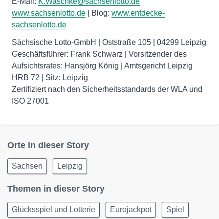
E-Mail:
K.Waschke@sachsenlotto.de
www.sachsenlotto.de
| Blog:
www.entdecke-
sachsenlotto.de
Sächsische Lotto-GmbH | Oststraße 105 | 04299 Leipzig
Geschäftsführer: Frank Schwarz | Vorsitzender des
Aufsichtsrates: Hansjörg König | Amtsgericht Leipzig
HRB 72 | Sitz: Leipzig
Zertifiziert nach den Sicherheitsstandards der WLA und
ISO 27001
Orte in dieser Story
Sachsen
Leipzig
Themen in dieser Story
Glücksspiel und Lotterie
Eurojackpot
Spiel