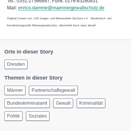
Tel.: 0351-27566887, Funk: 0176-63260831
Mail:
enrico.damme@maennergewaltschutz.de
Original-Content von: LAG Jungen- und Männerarbeit Sachsen e.V. - Bundesfach- und
Koordinierungsstelle Männergewaltschutz, übermittelt durch news aktuell
Orte in dieser Story
Dresden
Themen in dieser Story
Männer
Partnerschaftsgewalt
Bundeskriminalamt
Gewalt
Kriminalität
Politik
Soziales