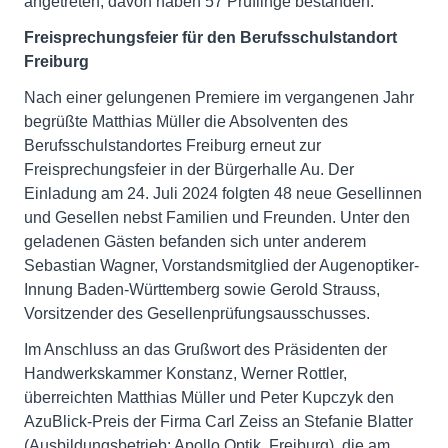
angetreten, davon haben 57 Prüflinge bestanden.
Freisprechungsfeier für den Berufsschulstandort
Freiburg
Nach einer gelungenen Premiere im vergangenen Jahr
begrüßte Matthias Müller die Absolventen des
Berufsschulstandortes Freiburg erneut zur
Freisprechungsfeier in der Bürgerhalle Au. Der
Einladung am 24. Juli 2024 folgten 48 neue Gesellinnen
und Gesellen nebst Familien und Freunden. Unter den
geladenen Gästen befanden sich unter anderem
Sebastian Wagner, Vorstandsmitglied der Augenoptiker-
Innung Baden-Württemberg sowie Gerold Strauss,
Vorsitzender des Gesellenprüfungsausschusses.
Im Anschluss an das Grußwort des Präsidenten der
Handwerkskammer Konstanz, Werner Rottler,
überreichten Matthias Müller und Peter Kupczyk den
AzuBlick-Preis der Firma Carl Zeiss an Stefanie Blatter
(Ausbildungsbetrieb: Apollo Optik, Freiburg), die am