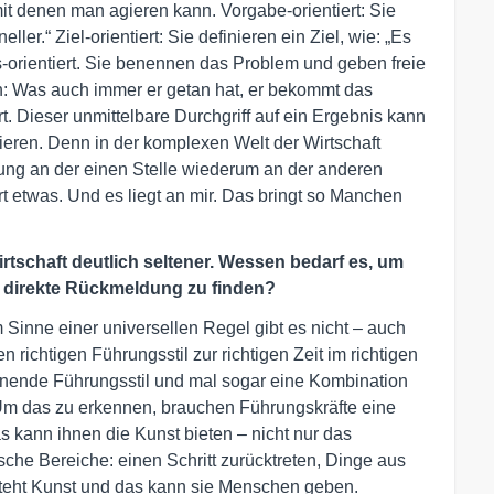
it denen man agieren kann. Vorgabe-orientiert: Sie
ller.“ Ziel-orientiert: Sie definieren ein Ziel, wie: „Es
-orientiert. Sie benennen das Problem und geben freie
: Was auch immer er getan hat, er bekommt das
t. Dieser unmittelbare Durchgriff auf ein Ergebnis kann
ren. Denn in der komplexen Welt der Wirtschaft
erung an der einen Stelle wiederum an der anderen
rt etwas. Und es liegt an mir. Das bringt so Manchen
irtschaft deutlich seltener. Wessen bedarf es, um
e direkte Rückmeldung zu finden?
m Sinne einer universellen Regel gibt es nicht – auch
n richtigen Führungsstil zur richtigen Zeit im richtigen
ffnende Führungsstil und mal sogar eine Kombination
 Um das zu erkennen, brauchen Führungskräfte eine
s kann ihnen die Kunst bieten – nicht nur das
sche Bereiche: einen Schritt zurücktreten, Dinge aus
steht Kunst und das kann sie Menschen geben.