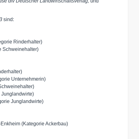
ause
dlv Deutscher Landwirtschaftsverlag,
und
3
sind:
gorie Rinderhalter)
e Schweinehalter)
derhalter)
gorie Unternehmerin)
Schweinehalter)
e Junglandwirte)
gorie Junglandwirte)
Enkheim (Kategorie Ackerbau)