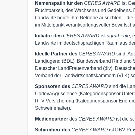
Namenspatin für den
CERES AWARD
ist Ce
Fruchtbarkeit, des Wachsens und Gedeihens. 
Landwirte heute ihre Betriebe ausrichten – die 
im Mittelpunkt verantwortungsvoller Bewirtscha
Initiator des
CERES AWARD
ist
agrarheute
, 
Landwirte im deutschsprachigen Raum aus 
Ideelle Partner des
CERES AWARD
sind: Ag
Landjugend (BDL), Bundesverband Rind und S
Deutscher LandFrauenverband (dlv), Deutscher
Verband der Landwirtschaftskammern (VLK) so
Sponsoren des
CERES AWARD
sind die Lan
CortevaAgriscience (Kategoriensponsor Unter
R+V Versicherung (Kategoriensponsor Energie
Schweinehalter).
Medienpartner
des
CERES AWARD
ist die s
Schirmherr des
CERES AWARD
ist DBV-Prä