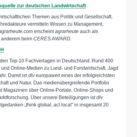
squelle zur deutschen Landwirtschaft
irtschaftlichen Themen aus Politik und Gesellschaft,
achredakteure vermitteln Wissen zu Management,
agrarheute.com
erscheint
agrarheute
auch als
ter anderem beim
CERES AWARD.
H
 den Top-10 Fachverlagen in Deutschland. Rund 400
t- und Online-Medien zu Land- und Forstwirtschaft, Jagd
hr. Damit ist
dlv
europaweit eines der erfolgreichsten
aft und Natur. Das medienübergreifende Portfolio
rest Magazinen über Online-Portale, Online-Shops und
rktforschung. Über unsere Beteiligungen ist
dlv
gedanken „think global, act local“ in insgesamt 20