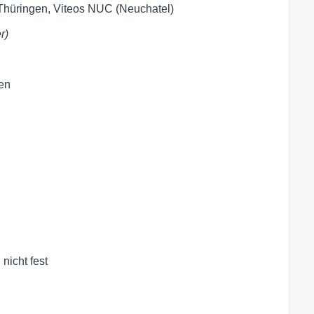
Thüringen, Viteos NUC (Neuchatel)
r)
en
icht fest