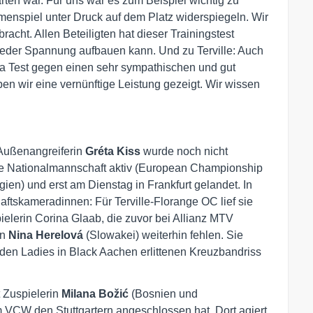
ten war. Für uns war es zum Beispiel wichtig zu
menspiel unter Druck auf dem Platz widerspiegeln. Wir
cht. Allen Beteiligten hat dieser Trainingstest
wieder Spannung aufbauen kann. Und zu Terville: Auch
ma Test gegen einen sehr sympathischen und gut
en wir eine vernünftige Leistung gezeigt. Wir wissen
ußenangreiferin
Gréta Kiss
wurde noch nicht
ische Nationalmannschaft aktiv (European Championship
ien) und erst am Dienstag in Frankfurt gelandet. In
haftskameradinnen: Für Terville-Florange OC lief sie
pielerin Corina Glaab, die zuvor bei Allianz MTV
in
Nina Herelová
(Slowakei) weiterhin fehlen. Sie
 den Ladies in Black Aachen erlittenen Kreuzbandriss
 Zuspielerin
Milana Božić
(Bosnien und
 VCW den Stuttgartern angeschlossen hat. Dort agiert