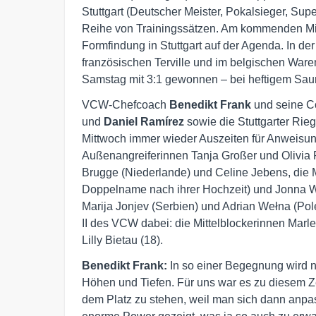
Stuttgart (Deutscher Meister, Pokalsieger, Su
Reihe von Trainingssätzen. Am kommenden Mi
Formfindung in Stuttgart auf der Agenda. In de
französischen Terville und im belgischen Ware
Samstag mit 3:1 gewonnen – bei heftigem Saun
VCW-Chefcoach
Benedikt Frank
und seine C
und
Daniel Ramírez
sowie die Stuttgarter Rie
Mittwoch immer wieder Auszeiten für Anweisu
Außenangreiferinnen Tanja Großer und Olivia 
Brugge (Niederlande) und Celine Jebens, die
Doppelname nach ihrer Hochzeit) und Jonna Wa
Marija Jonjev (Serbien) und Adrian Wełna (Po
II des VCW dabei: die Mittelblockerinnen Marle
Lilly Bietau (18).
Benedikt Frank:
In so einer Begegnung wird na
Höhen und Tiefen. Für uns war es zu diesem Z
dem Platz zu stehen, weil man sich dann anpas