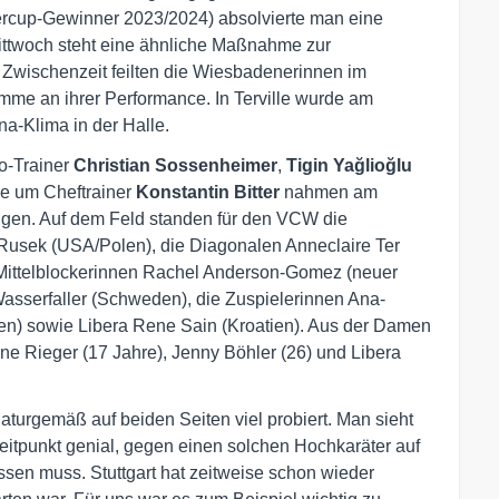
percup-Gewinner 2023/2024) absolvierte man eine
ttwoch steht eine ähnliche Maßnahme zur
r Zwischenzeit feilten die Wiesbadenerinnen im
mme an ihrer Performance. In Terville wurde am
a-Klima in der Halle.
o-Trainer
Christian Sossenheimer
,
Tigin Yağlioğlu
ge um Cheftrainer
Konstantin Bitter
nahmen am
ngen. Auf dem Feld standen für den VCW die
Rusek (USA/Polen), die Diagonalen Anneclaire Ter
 Mittelblockerinnen Rachel Anderson-Gomez (neuer
sserfaller (Schweden), die Zuspielerinnen Ana-
len) sowie Libera Rene Sain (Kroatien). Aus der Damen
ne Rieger (17 Jahre), Jenny Böhler (26) und Libera
turgemäß auf beiden Seiten viel probiert. Man sieht
eitpunkt genial, gegen einen solchen Hochkaräter auf
sen muss. Stuttgart hat zeitweise schon wieder