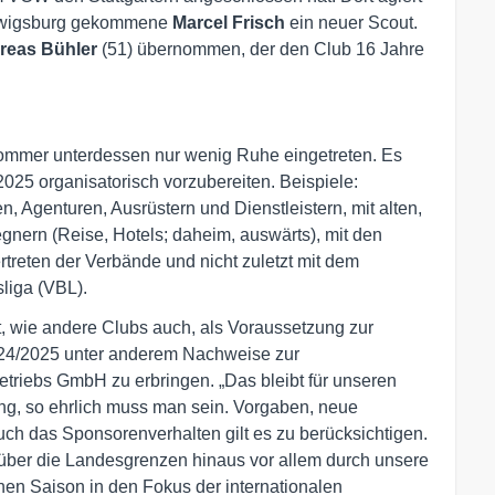
udwigsburg gekommene
Marcel Frisch
ein neuer Scout.
reas Bühler
(51) übernommen, der den Club 16 Jahre
Sommer unterdessen nur wenig Ruhe eingetreten. Es
2025 organisatorisch vorzubereiten. Beispiele:
n, Agenturen, Ausrüstern und Dienstleistern, mit alten,
gnern (Reise, Hotels; daheim, auswärts), mit den
reten der Verbände und nicht zuletzt mit dem
liga (VBL).
, wie andere Clubs auch, als Voraussetzung zur
024/2025 unter anderem Nachweise zur
triebs GmbH zu erbringen. „Das bleibt für unseren
ng, so ehrlich muss man sein. Vorgaben, neue
h das Sponsorenverhalten gilt es zu berücksichtigen.
über die Landesgrenzen hinaus vor allem durch unsere
en Saison in den Fokus der internationalen