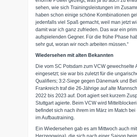
enorme Power gezeigt, was ja so auch zu erwar
sehen, wie sich Trainingsleistungen im Zusam
haben schon einige schöne Kombinationen gebra
jedenfalls viel Spaß gemacht, weil man jetzt 
damit war ich ganz zufrieden. Das war ein pri
aufspielenden Gegner. Für die frühe Phase hab
sehr gut, woran wir noch arbeiten müssen.“
Wiedersehen mit alten Bekannten
Die vom SC Potsdam zum VCW gewechselte A
eingesetzt; sie war bis zuletzt für die ungar
Qualifiers; 3:2-Siege gegen Dänemark und Belg
Frankreich traf die 26-Jährige auf alte Mannsc
2022 bis 2023 auf. Dort agiert seit kurzem Zus
Stuttgart agierte. Beim VCW wird Mittelblocker
befindet sich nach ihrem im März im Match bei
im Aufbautraining.
Ein Wiedersehen gab es am Mittwoch auch mit
Herzegowina), die sich nach einer Saison beim