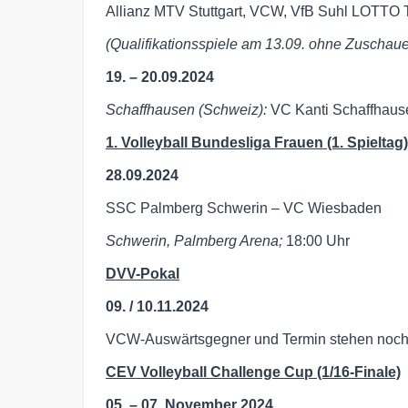
Allianz MTV Stuttgart, VCW, VfB Suhl LOTTO 
(Qualifikationsspiele am 13.09. ohne Zuschaue
19. – 20.09.2024
Schaffhausen (Schweiz):
VC Kanti Schaffhaus
1. Volleyball Bundesliga Frauen (1. Spieltag)
28.09.2024
SSC Palmberg Schwerin – VC Wiesbaden
Schwerin, Palmberg Arena;
18:00 Uhr
DVV-Pokal
09. / 10.11.2024
VCW-Auswärtsgegner und Termin stehen noch n
CEV Volleyball Challenge Cup (1/16-Finale)
05. – 07. November 2024