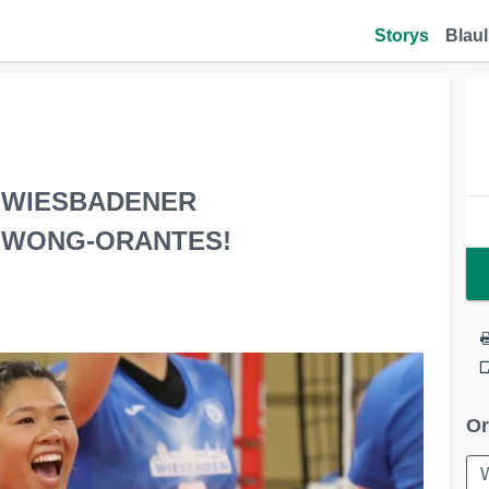
Storys
Blaul
ür WIESBADENER
E WONG-ORANTES!
Or