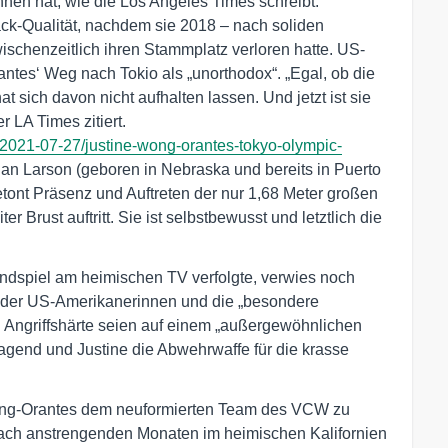
nen hat, wie die Los Angeles Times schreibt.
k-Qualität, nachdem sie 2018 – nach soliden
ischenzeitlich ihren Stammplatz verloren hatte. US-
ntes‘ Weg nach Tokio als „unorthodox“. „Egal, ob die
at sich davon nicht aufhalten lassen. Und jetzt ist sie
r LA Times zitiert.
y/2021-07-27/justine-wong-orantes-tokyo-olympic-
an Larson (geboren in Nebraska und bereits in Puerto
etont Präsenz und Auftreten der nur 1,68 Meter großen
er Brust auftritt. Sie ist selbstbewusst und letztlich die
ndspiel am heimischen TV verfolgte, verwies noch
“ der US-Amerikanerinnen und die „besondere
Angriffshärte seien auf einem „außergewöhnlichen
ragend und Justine die Abwehrwaffe für die krasse
Wong-Orantes dem neuformierten Team des VCW zu
 nach anstrengenden Monaten im heimischen Kalifornien