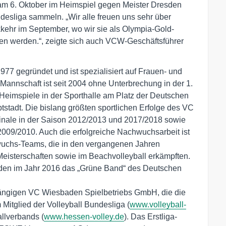
 am 6. Oktober im Heimspiel gegen Meister Dresden
desliga sammeln. „Wir alle freuen uns sehr über
kkehr im September, wo wir sie als Olympia-Gold-
en werden.“, zeigte sich auch VCW-Geschäftsführer
77 gegründet und ist spezialisiert auf Frauen- und 
annschaft ist seit 2004 ohne Unterbrechung in der 1. 
 Heimspiele in der Sporthalle am Platz der Deutschen 
stadt. Die bislang größten sportlichen Erfolge des VC 
nale in der Saison 2012/2013 und 2017/2018 sowie 
2009/2010. Auch die erfolgreiche Nachwuchsarbeit ist 
wuchs-Teams, die in den vergangenen Jahren 
-Meisterschaften sowie im Beachvolleyball erkämpften. 
den im Jahr 2016 das „Grüne Band“ des Deutschen 
ngigen VC Wiesbaden Spielbetriebs GmbH, die die 
m Mitglied der Volleyball Bundesliga (
www.volleyball-
llverbands (
www.hessen-volley.de
). Das Erstliga-