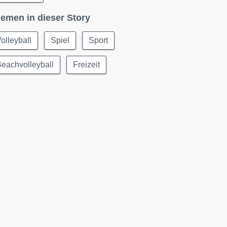
emen in dieser Story
olleyball
Spiel
Sport
eachvolleyball
Freizeit