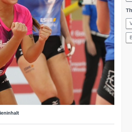
Th
V
B
ieninhalt