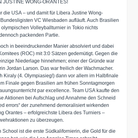
N JUSTINE WONG-ORANTES!
r die USA – und damit für Libera Justine Wong-
en Bundesligisten VC Wiesbaden aufläuft. Auch Brasilien
lympischen Volleyballturnier in Tokio nichts
 dennoch packenden Partie.
och in beeindruckender Manier absolviert und dabei
omitees (ROC) mit 3:0 Sätzen gedemütigt. Gegen die
 einzige Niederlage hinnehmen; einer der Gründe war
rin Jordan Larson. Das war freilich der Wachmacher.
Kiraly (4. Olympiasieg!) dann vor allem im Halbfinale
 im Finale gegen Brasilien am frühen Sonntagmorgen
hauungsunterricht par excellence. Team USA kaufte den
zise Aktionen bei Aufschlag und Annahme den Schneid
ed errors“ der zunehmend demoralisiert wirkenden
g Orantes – erfolgreichste Libera des Turniers –
bwehraktionen zu überzeugen.
chool ist die erste Südkalifornierin, die Gold für die