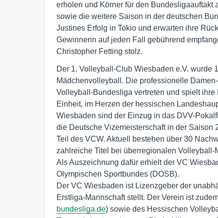
erholen und Körner für den Bundesligaauftakt
sowie die weitere Saison in der deutschen Bun
Justines Erfolg in Tokio und erwarten ihre Rüc
Gewinnerin auf jeden Fall gebührend empfang
Christopher Fetting stolz.
Der 1. Volleyball-Club Wiesbaden e.V. wurde 19
Mädchenvolleyball. Die professionelle Damen-M
Volleyball-Bundesliga vertreten und spielt ihre
Einheit, im Herzen der hessischen Landeshaupt
Wiesbaden sind der Einzug in das DVV-Pokalfi
die Deutsche Vizemeisterschaft in der Saison 
Teil des VCW. Aktuell bestehen über 30 Nach
zahlreiche Titel bei überregionalen Volleyball
Als Auszeichnung dafür erhielt der VC Wiesba
Olympischen Sportbundes (DOSB).

Der VC Wiesbaden ist Lizenzgeber der unabhä
Erstliga-Mannschaft stellt. Der Verein ist zude
bundesliga.de
) sowie des Hessischen Volleyba