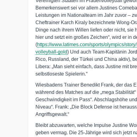
Vereinigten Staaten im Frauenvolleyball gewon
Bemerkenswert sei vor allem Justines Comebac
Leistungen im Nationalteam im Jahr zuvor – zw
Cheftrainer Karch Kiraly bezeichnete Wong-Ora
Dinge nach ihrem Willen liefen oder nicht, sie h
hier und setzt ein großes Zeichen“, wird er in de
(
https://www.latimes.com/sports/olympics/stor
volleyball-gold
) Und auch Team-Kapitänin Jord
Rico, Russland, der Türkei und China aktiv), b
Libera: „Man sieht einfach, dass Justine mit breit
selbstloseste Spielerin.“
Wiesbadens Trainer Benedikt Frank, der das E
während des Matches auf die „mega Stabilität
Geschwindigkeit im Pass“. Abschlagshöhe und 
Niveau“. Frank: „Die Block Defense ist heraus
Angriffsgewalt.“
Bleibt abzuwarten, welche Impulse Justine 
geben vermag. Die 25-Jährige wird sich jetzt