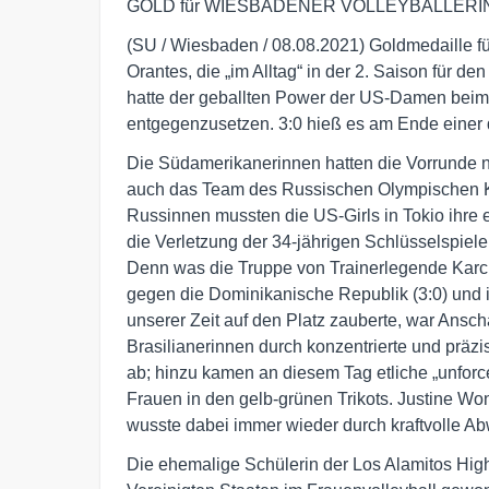
GOLD für WIESBADENER VOLLEYBALLERI
(SU / Wiesbaden / 08.08.2021) Goldmedaille fü
Orantes, die „im Alltag“ in der 2. Saison für d
hatte der geballten Power der US-Damen beim o
entgegenzusetzen. 3:0 hieß es am Ende einer
Die Südamerikanerinnen hatten die Vorrunde n
auch das Team des Russischen Olympischen K
Russinnen mussten die US-Girls in Tokio ihre
die Verletzung der 34-jährigen Schlüsselspiele
Denn was die Truppe von Trainerlegende Karch 
gegen die Dominikanische Republik (3:0) und
unserer Zeit auf den Platz zauberte, war Ansc
Brasilianerinnen durch konzentrierte und prä
ab; hinzu kamen an diesem Tag etliche „unforc
Frauen in den gelb-grünen Trikots. Justine Won
wusste dabei immer wieder durch kraftvolle A
Die ehemalige Schülerin der Los Alamitos High S