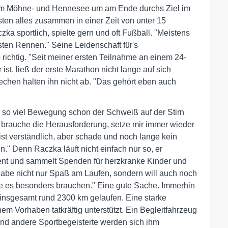
 um Möhne- und Hennesee um am Ende durchs Ziel im
ten alles zusammen in einer Zeit von unter 15
a sportlich, spielte gern und oft Fußball. "Meistens
ten Rennen." Seine Leidenschaft für's
 richtig. "Seit meiner ersten Teilnahme an einem 24-
er ist, ließ der erste Marathon nicht lange auf sich
hen halten ihn nicht ab. "Das gehört eben auch
so viel Bewegung schon der Schweiß auf der Stirn
Ich brauche die Herausforderung, setze mir immer wieder
ist verständlich, aber schade und noch lange kein
." Denn Raczka läuft nicht einfach nur so, er
ent und sammelt Spenden für herzkranke Kinder und
h habe nicht nur Spaß am Laufen, sondern will auch noch
die es besonders brauchen." Eine gute Sache. Immerhin
insgesamt rund 2300 km gelaufen. Eine starke
nem Vorhaben tatkräftig unterstützt. Ein Begleitfahrzeug
und andere Sportbegeisterte werden sich ihm