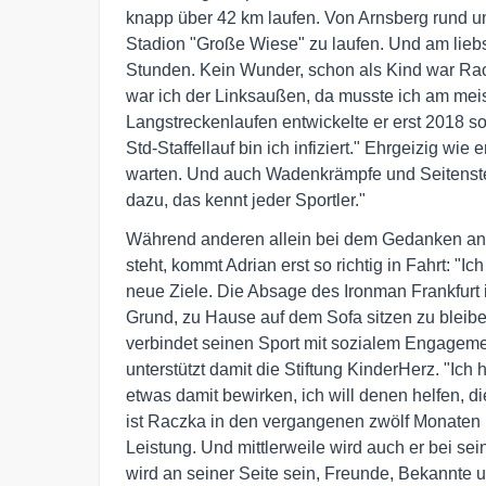
knapp über 42 km laufen. Von Arnsberg rund
Stadion "Große Wiese" zu laufen. Und am liebs
Stunden. Kein Wunder, schon als Kind war Raczk
war ich der Linksaußen, da musste ich am meis
Langstreckenlaufen entwickelte er erst 2018 so
Std-Staffellauf bin ich infiziert." Ehrgeizig wie 
warten. Und auch Wadenkrämpfe und Seitenstec
dazu, das kennt jeder Sportler."
Während anderen allein bei dem Gedanken an 
steht, kommt Adrian erst so richtig in Fahrt: "
neue Ziele. Die Absage des Ironman Frankfurt 
Grund, zu Hause auf dem Sofa sitzen zu bleiben
verbindet seinen Sport mit sozialem Engagem
unterstützt damit die Stiftung KinderHerz. "Ic
etwas damit bewirken, ich will denen helfen, 
ist Raczka in den vergangenen zwölf Monaten 
Leistung. Und mittlerweile wird auch er bei sei
wird an seiner Seite sein, Freunde, Bekannte 