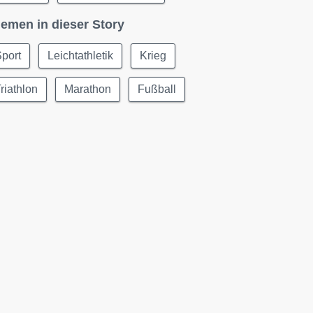
emen in dieser Story
port
Leichtathletik
Krieg
riathlon
Marathon
Fußball