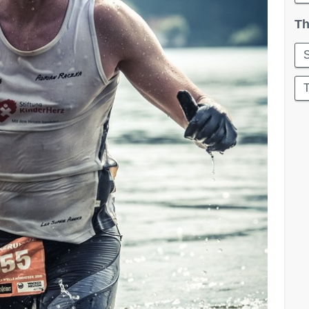
Th
S
T