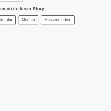
emen in dieser Story
iteratur
Medien
Massenmedien