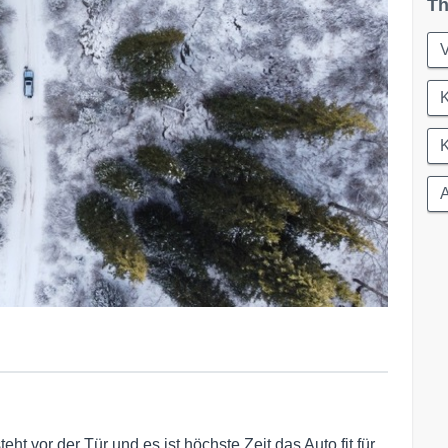
Th
K
A
ht vor der Tür und es ist höchste Zeit das Auto fit für