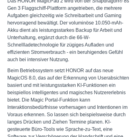
Das HONOR MagicPad 2 wird von der Snapdragon® 8s
Gen 3 Flaggschiff-Plattform angetrieben, die mehrere
Aufgaben gleichzeitig wie Schreibarbeit und Gaming
hervorragend bewältigt. Der voluminöse 10.050-mAh-
Akku dient als leistungsstarkes Backup für Arbeit und
Unterhaltung, ergänzt durch die 66-W-
Schnellladetechnologie für zügiges Aufladen und
effizienten Stromverbrauch - ein beruhigendes Gefühl
auch bei intensiver Nutzung.
Beim Betriebssystem setzt HONOR auf das neue
MagicOS 8.0, das auf der Erkennung von Userabsichten
basiert und mit leistungsstarken KI-Funktionen ein
beispiellos intelligentes und magisches Nutzererlebnis
bietet. Die Magic Portal-Funktion kann
Interaktionsbedürfnisse vorhersagen und Intentionen im
Voraus erkennen. So lassen sich beispielsweise durch
langes Drücken und Ziehen Termine planen. KI-
gesteuerte Büro-Tools wie Sprache-zu-Text, eine
Software zur Verschönerung der Handschrift und eine