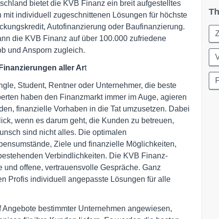
tschland bietet die KVB Finanz ein breit aufgestelltes
Th
n mit individuell zugeschnittenen Lösungen für höchste
ckungskredit, Autofinanzierung oder Baufinanzierung.
kann die KVB Finanz auf über 100.000 zufriedene
ob und Ansporn zugleich.
inanzierungen aller Ar
t
F
ingle, Student, Rentner oder Unternehmer, die beste
Experten haben den Finanzmarkt immer im Auge, agieren
den, finanzielle Vorhaben in die Tat umzusetzen. Dabei
ick, wenn es darum geht, die Kunden zu betreuen,
unsch sind nicht alles. Die optimalen
ensumstände, Ziele und finanzielle Möglichkeiten,
 bestehenden Verbindlichkeiten. Die KVB Finanz-
ce und offene, vertrauensvolle Gespräche. Ganz
n Profis individuell angepasste Lösungen für alle
 auf Angebote bestimmter Unternehmen angewiesen,