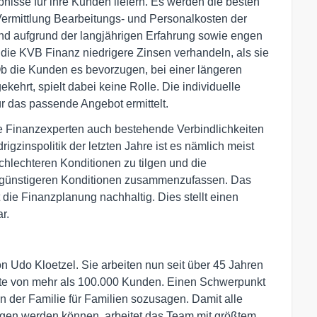
isse für ihre Kunden liefern. Es werden die besten
Vermittlung Bearbeitungs- und Personalkosten der
d aufgrund der langjährigen Erfahrung sowie engen
 die KVB Finanz niedrigere Zinsen verhandeln, als sie
b die Kunden es bevorzugen, bei einer längeren
ekehrt, spielt dabei keine Rolle. Die individuelle
ür das passende Angebot ermittelt.
e Finanzexperten auch bestehende Verbindlichkeiten
igzinspolitik der letzten Jahre ist es nämlich meist
 schlechteren Konditionen zu tilgen und die
 günstigeren Konditionen zusammenzufassen. Das
 die Finanzplanung nachhaltig. Dies stellt einen
r.
Udo Kloetzel. Sie arbeiten nun seit über 45 Jahren
ite von mehr als 100.000 Kunden. Einen Schwerpunkt
n der Familie für Familien sozusagen. Damit alle
zogen werden können, arbeitet das Team mit größtem