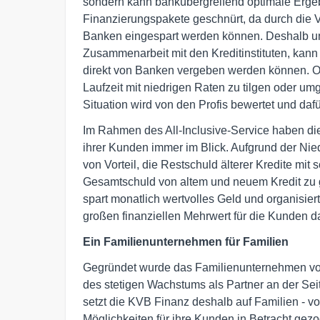
sondern kann bankübergreifend optimale Ergebn
Finanzierungspakete geschnürt, da durch die 
Banken eingespart werden können. Deshalb un
Zusammenarbeit mit den Kreditinstituten, kann
direkt von Banken vergeben werden können. O
Laufzeit mit niedrigen Raten zu tilgen oder umg
Situation wird von den Profis bewertet und daf
Im Rahmen des All-Inclusive-Service haben di
ihrer Kunden immer im Blick. Aufgrund der Niedr
von Vorteil, die Restschuld älterer Kredite mit
Gesamtschuld von altem und neuem Kredit zu
spart monatlich wertvolles Geld und organisiert
großen finanziellen Mehrwert für die Kunden da
Ein Familienunternehmen für Familien
Gegründet wurde das Familienunternehmen von 
des stetigen Wachstums als Partner an der Se
setzt die KVB Finanz deshalb auf Familien - vo
Möglichkeiten für ihre Kunden in Betracht ge