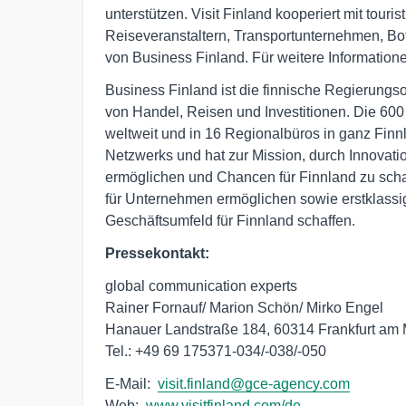
unterstützen. Visit Finland kooperiert mit tour
Reiseveranstaltern, Transportunternehmen, Bot
von Business Finland. Für weitere Information
Business Finland ist die finnische Regierungs
von Handel, Reisen und Investitionen. Die 600
weltweit und in 16 Regionalbüros in ganz Finnl
Netzwerks und hat zur Mission, durch Innovat
ermöglichen und Chancen für Finnland zu sch
für Unternehmen ermöglichen sowie erstklass
Geschäftsumfeld für Finnland schaffen.
Pressekontakt:
global communication experts 

Rainer Fornauf/ Marion Schön/ Mirko Engel 

Hanauer Landstraße 184, 60314 Frankfurt am M
Tel.: +49 69 175371-034/-038/-050 
E-Mail:  
visit.finland@gce-agency.com
Web:  
www.visitfinland.com/de