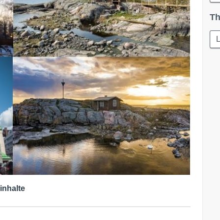
Th
L
inhalte