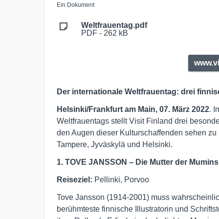
Ein Dokument
Weltfrauentag.pdf
PDF - 262 kB
www.vi
Der internationale Weltfrauentag: drei finn
Helsinki/Frankfurt am Main, 07. März 2022
. 
Weltfrauentags stellt Visit Finland drei beson
den Augen dieser Kulturschaffenden sehen zu kö
Tampere, Jyväskylä und Helsinki.
1. TOVE JANSSON – Die Mutter der Mumins
Reiseziel:
Pellinki, Porvoo
Tove Jansson (1914-2001) muss wahrscheinlich n
berühmteste finnische Illustratorin und Schriftst