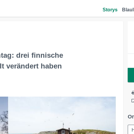
Storys
Blaul
tag: drei finnische
lt verändert haben
Or
H