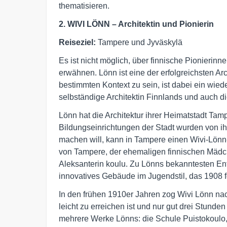
thematisieren.
2. WIVI LÖNN – Architektin und Pionierin
Reiseziel:
Tampere und Jyväskylä
Es ist nicht möglich, über finnische Pionierin
erwähnen. Lönn ist eine der erfolgreichsten Arc
bestimmten Kontext zu sein, ist dabei ein wie
selbständige Architektin Finnlands und auch d
Lönn hat die Architektur ihrer Heimatstadt Ta
Bildungseinrichtungen der Stadt wurden von ihr 
machen will, kann in Tampere einen Wivi-Lön
von Tampere, der ehemaligen finnischen Mädc
Aleksanterin koulu. Zu Lönns bekanntesten En
innovatives Gebäude im Jugendstil, das 1908 fe
In den frühen 1910er Jahren zog Wivi Lönn nac
leicht zu erreichen ist und nur gut drei Stunden 
mehrere Werke Lönns: die Schule Puistokoulo,