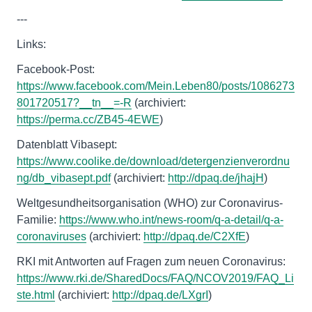
---
Links:
Facebook-Post:
https://www.facebook.com/Mein.Leben80/posts/1086273
801720517?__tn__=-R
(archiviert:
https://perma.cc/ZB45-4EWE
)
Datenblatt Vibasept:
https://www.coolike.de/download/detergenzienverordnu
ng/db_vibasept.pdf
(archiviert:
http://dpaq.de/jhajH
)
Weltgesundheitsorganisation (WHO) zur Coronavirus-
Familie:
https://www.who.int/news-room/q-a-detail/q-a-
coronaviruses
(archiviert:
http://dpaq.de/C2XfE
)
RKI mit Antworten auf Fragen zum neuen Coronavirus:
https://www.rki.de/SharedDocs/FAQ/NCOV2019/FAQ_Li
ste.html
(archiviert:
http://dpaq.de/LXgrI
)