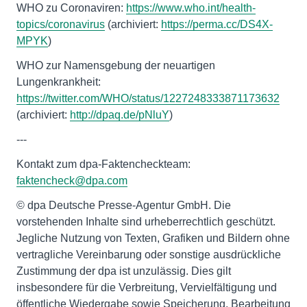
WHO zu Coronaviren:
https://www.who.int/health-
topics/coronavirus
(archiviert:
https://perma.cc/DS4X-
MPYK
)
WHO zur Namensgebung der neuartigen
Lungenkrankheit:
https://twitter.com/WHO/status/1227248333871173632
(archiviert:
http://dpaq.de/pNluY
)
---
Kontakt zum dpa-Faktencheckteam:
faktencheck@dpa.com
© dpa Deutsche Presse-Agentur GmbH. Die
vorstehenden Inhalte sind urheberrechtlich geschützt.
Jegliche Nutzung von Texten, Grafiken und Bildern ohne
vertragliche Vereinbarung oder sonstige ausdrückliche
Zustimmung der dpa ist unzulässig. Dies gilt
insbesondere für die Verbreitung, Vervielfältigung und
öffentliche Wiedergabe sowie Speicherung, Bearbeitung