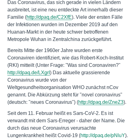
Das Coronavirus, das sich gerade in vielen Ländern
ausbreitet, ist eine neu entdeckte Art innerhalb dieser
Familie (
http://dpaq.de/C2XfE
). Viele der ersten Fälle
der Infektionen wurden im Dezember 2019 auf den
Huanan-Markt in der heute schwer betroffenen
Metropole Wuhan in Zentralchina zurückgeführt.
Bereits Mitte der 1960er Jahre wurden erste
Coronaviren identifiziert, wie das Robert-Koch-Institut
(RKI) mitteilt (Unter Frage: "Was sind Coronaviren?"
http://dpaq.de/LXgrI
) Das aktuelle grassierende
Coronavirus wurde von der
Weltgesundheitsorganisation WHO zunächst nCov
genannt. Die Abkürzung steht für "novel coronavirus"
(deutsch: "neues Coronavirus") (
http://dpaq.de/ZneZ3
).
Seit dem 11. Februar heißt es Sars-CoV-2. Es ist
verwandt mit dem Sars-Erreger - daher der Name. Die
durch das neue Coronavirus verursachte
Lungenkrankheit heißt Covid-19 (
http://dpaq.de/pNluY
).