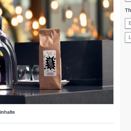
Th
L
inhalte