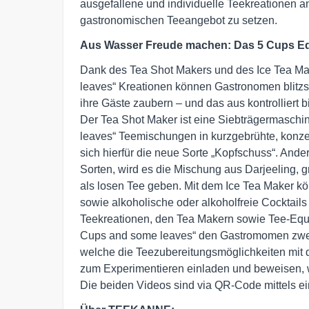
ausgefallene und individuelle Teekreationen a
gastronomischen Teeangebot zu setzen.
Aus Wasser Freude machen: Das 5 Cups E
Dank des Tea Shot Makers und des Ice Tea M
leaves“ Kreationen können Gastronomen blitzsch
ihre Gäste zaubern – und das aus kontrolliert
Der Tea Shot Maker ist eine Siebträgermaschi
leaves“ Teemischungen in kurzgebrühte, konzen
sich hierfür die neue Sorte „Kopfschuss“. Ande
Sorten, wird es die Mischung aus Darjeeling
als losen Tee geben. Mit dem Ice Tea Maker kö
sowie alkoholische oder alkoholfreie Cocktail
Teekreationen, den Tea Makern sowie Tee-Equi
Cups and some leaves“ den Gastromomen zwei
welche die Teezubereitungsmöglichkeiten mit 
zum Experimentieren einladen und beweisen, wi
Die beiden Videos sind via QR-Code mittels ein