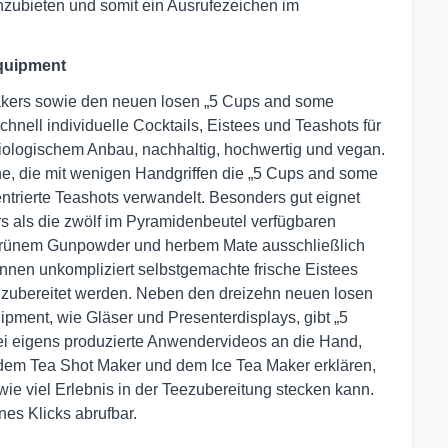
nzubieten und somit ein Ausrufezeichen im
quipment
akers sowie den neuen losen „5 Cups and some
nell individuelle Cocktails, Eistees und Teashots für
 biologischem Anbau, nachhaltig, hochwertig und vegan.
ne, die mit wenigen Handgriffen die „5 Cups and some
trierte Teashots verwandelt. Besonders gut eignet
rs als die zwölf im Pyramidenbeutel verfügbaren
, grünem Gunpowder und herbem Mate ausschließlich
nnen unkompliziert selbstgemachte frische Eistees
s zubereitet werden. Neben den dreizehn neuen losen
pment, wie Gläser und Presenterdisplays, gibt „5
 eigens produzierte Anwendervideos an die Hand,
dem Tea Shot Maker und dem Ice Tea Maker erklären,
e viel Erlebnis in der Teezubereitung stecken kann.
es Klicks abrufbar.