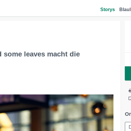
Storys
Blaul
d some leaves macht die
Or
D