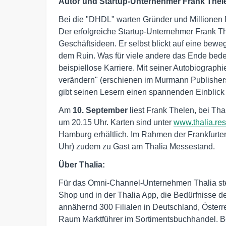
Autor und Startup-Unternehmer Frank Thele
Bei die "DHDL" warten Gründer und Millionen D
Der erfolgreiche Startup-Unternehmer Frank T
Geschäftsideen. Er selbst blickt auf eine bewe
dem Ruin. Was für viele andere das Ende bedeut
beispiellose Karriere. Mit seiner Autobiographi
verändern" (erschienen im Murmann Publishers
gibt seinen Lesern einen spannenden Einblick h
Am
10. September
liest Frank Thelen, bei Th
um 20.15 Uhr. Karten sind unter
www.thalia.res
Hamburg erhältlich. Im Rahmen der Frankfurt
Uhr) zudem zu Gast am Thalia Messestand.
Über Thalia:
Für das Omni-Channel-Unternehmen Thalia ste
Shop und in der Thalia App, die Bedürfnisse der
annähernd 300 Filialen in Deutschland, Österr
Raum Marktführer im Sortimentsbuchhandel. Be