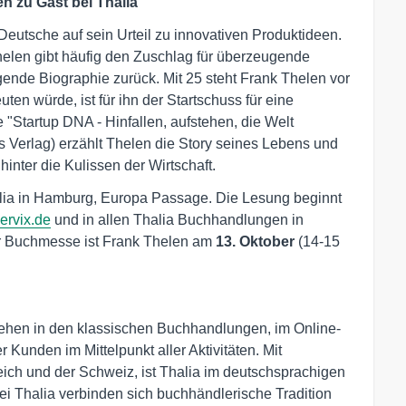
n zu Gast bei Thalia
eutsche auf sein Urteil zu innovativen Produktideen.
helen gibt häufig den Zuschlag für überzeugende
gende Biographie zurück. Mit 25 steht Frank Thelen vor
en würde, ist für ihn der Startschuss für eine
e "Startup DNA - Hinfallen, aufstehen, die Welt
 Verlag) erzählt Thelen die Story seines Lebens und
inter die Kulissen der Wirtschaft.
alia in Hamburg, Europa Passage. Die Lesung beginnt
ervix.de
und in allen Thalia Buchhandlungen in
er Buchmesse ist Frank Thelen am
13. Oktober
(14-15
hen in den klassischen Buchhandlungen, im Online-
 Kunden im Mittelpunkt aller Aktivitäten. Mit
eich und der Schweiz, ist Thalia im deutschsprachigen
i Thalia verbinden sich buchhändlerische Tradition