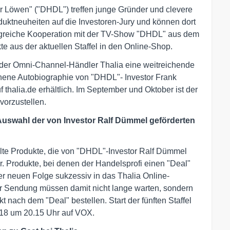
r Löwen" ("DHDL") treffen junge Gründer und clevere
duktneuheiten auf die Investoren-Jury und können dort
rfolgreiche Kooperation mit der TV-Show "DHDL" aus dem
te aus der aktuellen Staffel in den Online-Shop.
t der Omni-Channel-Händler Thalia eine weitreichende
ienene Autobiographie von "DHDL"- Investor Frank
thalia.de erhältlich. Im September und Oktober ist der
vorzustellen.
: Auswahl der von Investor Ralf Dümmel geförderten
te Produkte, die von "DHDL"-Investor Ralf Dümmel
ar. Produkte, bei denen der Handelsprofi einen "Deal"
r neuen Folge sukzessiv in das Thalia Online-
 Sendung müssen damit nicht lange warten, sondern
t nach dem "Deal" bestellen. Start der fünften Staffel
018 um 20.15 Uhr auf VOX.