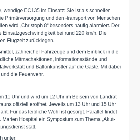
e, wendige EC135 im Einsatz: Sie ist als schneller
 die Primärversorgung und den -transport von Menschen
llen wird „Christoph 8“ besonders häufig alarmiert. Der
die Einsatzgeschwindigkeit bei rund 220 km/h. Die
en Flugzeit zurücklegen.
ittel, zahlreicher Fahrzeuge und dem Einblick in die
edliche Mitmachaktionen, Informationsstände und
alwerkstatt und Ballonkünstler auf die Gäste. Mit dabei
 und die Feuerwehr.
m 11 Uhr und wird um 12 Uhr im Beisein von Landrat
uns offiziell eröffnet. Jeweils um 13 Uhr und 15 Uhr
nt. Für das leibliche Wohl ist gesorgt. Parallel findet
t. Marien Hospital ein Symposium zum Thema „Akut-
ungsdienst statt.
h unter: