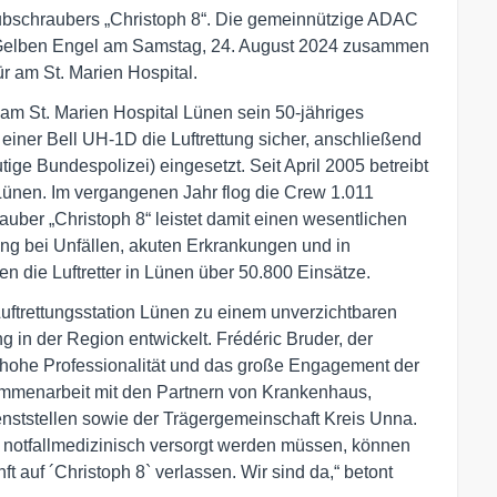
ubschraubers „Christoph 8“. Die gemeinnützige ADAC
en Gelben Engel am Samstag, 24. August 2024 zusammen
ür am St. Marien Hospital.
t am St. Marien Hospital Lünen sein 50-jähriges
einer Bell UH-1D die Luftrettung sicher, anschließend
ge Bundespolizei) eingesetzt. Seit April 2005 betreibt
ünen. Im vergangenen Jahr flog die Crew 1.011
uber „Christoph 8“ leistet damit einen wesentlichen
ung bei Unfällen, akuten Erkrankungen und in
en die Luftretter in Lünen über 50.800 Einsätze.
Luftrettungsstation Lünen zu einem unverzichtbaren
g in der Region entwickelt. Frédéric Bruder, der
e hohe Professionalität und das große Engagement der
ammenarbeit mit den Partnern von Krankenhaus,
nststellen sowie der Trägergemeinschaft Kreis Unna.
t notfallmedizinisch versorgt werden müssen, können
t auf ´Christoph 8` verlassen. Wir sind da,“ betont