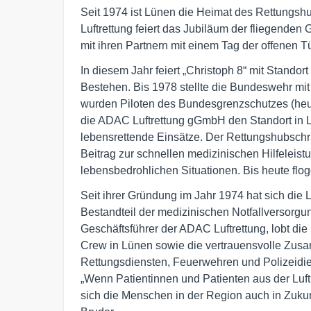
Seit 1974 ist Lünen die Heimat des Rettungsh
Luftrettung feiert das Jubiläum der fliegend
mit ihren Partnern mit einem Tag der offenen T
In diesem Jahr feiert „Christoph 8“ mit Standor
Bestehen. Bis 1978 stellte die Bundeswehr mit 
wurden Piloten des Bundesgrenzschutzes (heuti
die ADAC Luftrettung gGmbH den Standort in L
lebensrettende Einsätze. Der Rettungshubschra
Beitrag zur schnellen medizinischen Hilfeleist
lebensbedrohlichen Situationen. Bis heute flog
Seit ihrer Gründung im Jahr 1974 hat sich die 
Bestandteil der medizinischen Notfallversorgun
Geschäftsführer der ADAC Luftrettung, lobt di
Crew in Lünen sowie die vertrauensvolle Zus
Rettungsdiensten, Feuerwehren und Polizeidie
„Wenn Patientinnen und Patienten aus der Luf
sich die Menschen in der Region auch in Zukunf