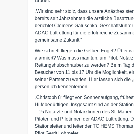
Bruder.
„Wir sind sehr stolz, dass unsere Anästhesist
bereits seit Jahrzehnten die ärztliche Besatzun
berichtet Clemens Galuschka, Geschäftsführer 
ADAC Luftrettung für die erfolgreiche Zusammen
gemeinsame Zukunft.“
Wie schnell fliegen die Gelben Engel? Über 
alarmiert? Was muss man tun, um Pilot, Notarz
Rettungshubschrauber zu werden? Beim Tag d
Besucher von 11 bis 17 Uhr die Möglichkeit, ei
seiner Partner zu werfen. Hier lassen sich die
persönlich kennenlernen.
„Christoph 8“ fliegt von Sonnenaufgang, frühe
Hilfebedürftigen. Insgesamt sind an der Stati
– 15 Notärzte und Notärztinnen des St. Marien
Piloten und Pilotinnen der ADAC Luftrettung. D
Stationsleiter und leitender TC HEMS Thomas K
Pilot Gerrit Lohmeier.