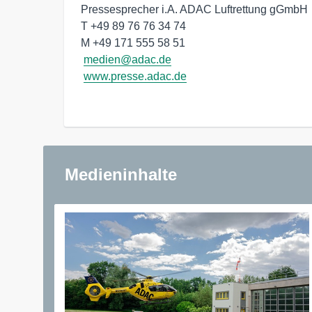
Pressesprecher i.A. ADAC Luftrettung gGmbH

T +49 89 76 76 34 74

M +49 171 555 58 51

medien@adac.de
www.presse.adac.de
Medieninhalte