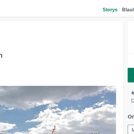
Storys
Blaul
n
Or