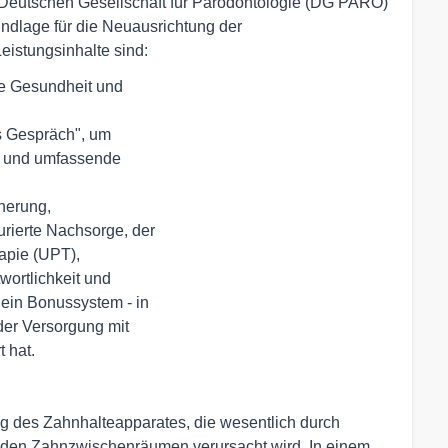
eutschen Gesellschaft für Parodontologie (DG PARO)
rundlage für die Neuausrichtung der
eistungsinhalte sind:
e Gesundheit und 

s Gespräch", um 

 und umfassende 

erung, 

rierte Nachsorge, der 

pie (UPT), 

ortlichkeit und 

ein Bonussystem - in 

r Versorgung mit 

 hat.
ng des Zahnhalteapparates, die wesentlich durch
n den Zahnzwischenräumen verursacht wird. In einem