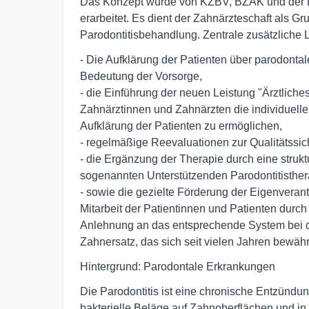
Das Konzept wurde von KZBV, BZÄK und der D
erarbeitet. Es dient der Zahnärzteschaft als G
Parodontitisbehandlung. Zentrale zusätzliche L
- Die Aufklärung der Patienten über parodontal
Bedeutung der Vorsorge, 

- die Einführung der neuen Leistung "Ärztliche
Zahnärztinnen und Zahnärzten die individuelle
Aufklärung der Patienten zu ermöglichen, 

- regelmäßige Reevaluationen zur Qualitätssich
- die Ergänzung der Therapie durch eine struktu
sogenannten Unterstützenden Parodontitisthera
- sowie die gezielte Förderung der Eigenverantw
Mitarbeit der Patientinnen und Patienten durch 
Anlehnung an das entsprechende System bei de
Zahnersatz, das sich seit vielen Jahren bewährt
Hintergrund: Parodontale Erkrankungen
Die Parodontitis ist eine chronische Entzündu
bakterielle Beläge auf Zahnoberflächen und i