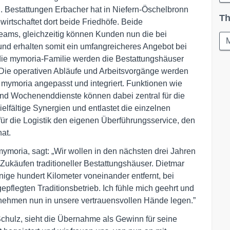
. Bestattungen Erbacher hat in Niefern-Öschelbronn
Th
irtschaftet dort beide Friedhöfe. Beide
eams, gleichzeitig können Kunden nun die bei
und erhalten somit ein umfangreicheres Angebot bei
n die mymoria-Familie werden die Bestattungshäuser
. Die operativen Abläufe und Arbeitsvorgänge werden
on mymoria angepasst und integriert. Funktionen wie
und Wochenenddienste können dabei zentral für die
lfältige Synergien und entlastet die einzelnen
ür die Logistik den eigenen Überführungsservice, den
at.
ymoria, sagt: „Wir wollen in den nächsten drei Jahren
ukäufen traditioneller Bestattungshäuser. Dietmar
ige hundert Kilometer voneinander entfernt, bei
epflegten Traditionsbetrieb. Ich fühle mich geehrt und
rnehmen nun in unsere vertrauensvollen Hände legen.”
chulz, sieht die Übernahme als Gewinn für seine