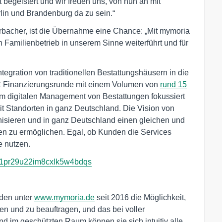
begeistert und wir freuen uns, von nun an mit
rlin und Brandenburg da zu sein.“
Erbacher, ist die Übernahme eine Chance: „Mit mymoria
n Familienbetrieb in unserem Sinne weiterführt und für
ntegration von traditionellen Bestattungshäusern in die
 C Finanzierungsrunde mit einem Volumen von
rund 15
eim digitalen Management von Bestattungen fokussiert
it Standorten in ganz Deutschland. Die Vision von
nisieren und in ganz Deutschland einen gleichen und
en zu ermöglichen. Egal, ob Kunden die Services
e nutzen.
cj1pr29u22im8cxlk5w4bdqs
nden unter
www.mymoria.de
seit 2016 die Möglichkeit,
en und zu beauftragen, und das bei voller
 im geschützten Raum können sie sich intuitiv alle