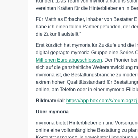
Kunden: „Das Team von mymoria hat uns sofort 
vereinten Kräften für die Hinterbliebenen in Be
Für Matthias Erbacher, Inhaber von Bestatter 
habe ich einen tollen Partner gefunden, der de
die Zukunft aufstellt.“
Erst kürzlich hat mymoria für Zukäufe und die I
digital geprägte mymoria-Gruppe eine Series
Millionen Euro abgeschlossen
. Der Pionier b
sich auf die ganzheitliche Weiterentwicklung m
mymoria ist, die Bestattungsbranche zu moder
extrem hohen Qualitätsstandard für Bestattung
online, am Telefon oder in einer mymoria-Filial
Bildmaterial:
https://app.box.com/s/roumiagz
Über mymoria
mymoria bietet Hinterbliebenen und Vorsorge
online eine vollumfängliche Bestattung zu plan
Kostentransparenz. In gewohnter Umgebung und