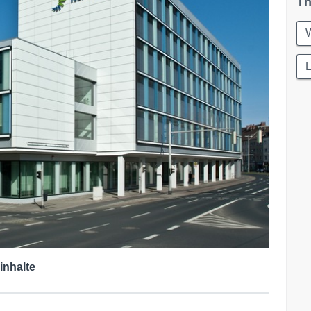
Th
W
L
inhalte