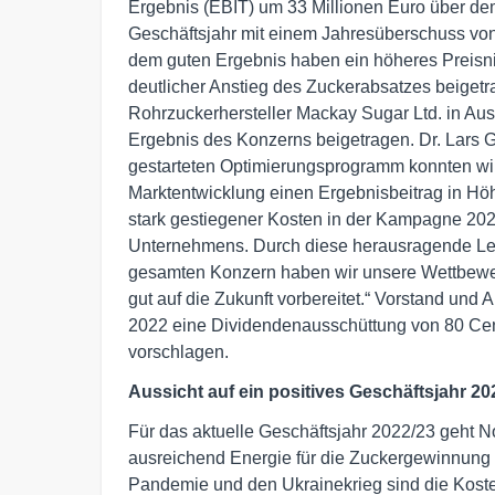
Ergebnis (EBIT) um 33 Millionen Euro über d
Geschäftsjahr mit einem Jahresüberschuss von 
dem guten Ergebnis haben ein höheres Preisni
deutlicher Anstieg des Zuckerabsatzes beigetr
Rohrzuckerhersteller Mackay Sugar Ltd. in Aust
Ergebnis des Konzerns beigetragen. Dr. Lars G
gestarteten Optimierungsprogramm konnten wir 
Marktentwicklung einen Ergebnisbeitrag in Höh
stark gestiegener Kosten in der Kampagne 2021/2
Unternehmens. Durch diese herausragende Leis
gesamten Konzern haben wir unsere Wettbewerb
gut auf die Zukunft vorbereitet.“ Vorstand und
2022 eine Dividendenausschüttung von 80 Cent 
vorschlagen.
Aussicht auf ein positives Geschäftsjahr 20
Für das aktuelle Geschäftsjahr 2022/23 geht No
ausreichend Energie für die Zuckergewinnung 
Pandemie und den Ukrainekrieg sind die Koste