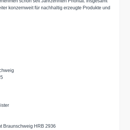
nehmen schon seit Jahrzehnten Priorität. Insgesamt
iter konzernweit für nachhaltig erzeugte Produkte und
chweig

5

ster

cht Braunschweig HRB 2936
