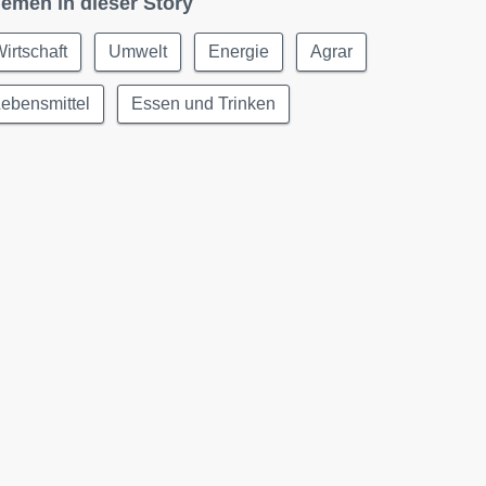
emen in dieser Story
irtschaft
Umwelt
Energie
Agrar
ebensmittel
Essen und Trinken