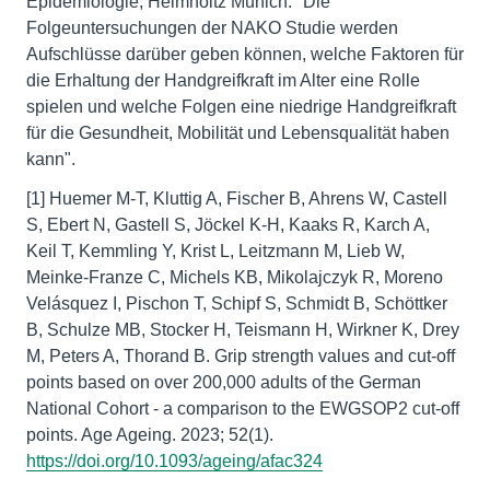
Epidemiologie, Helmholtz Munich. "Die
Folgeuntersuchungen der NAKO Studie werden
Aufschlüsse darüber geben können, welche Faktoren für
die Erhaltung der Handgreifkraft im Alter eine Rolle
spielen und welche Folgen eine niedrige Handgreifkraft
für die Gesundheit, Mobilität und Lebensqualität haben
kann".
[1] Huemer M-T, Kluttig A, Fischer B, Ahrens W, Castell
S, Ebert N, Gastell S, Jöckel K-H, Kaaks R, Karch A,
Keil T, Kemmling Y, Krist L, Leitzmann M, Lieb W,
Meinke-Franze C, Michels KB, Mikolajczyk R, Moreno
Velásquez I, Pischon T, Schipf S, Schmidt B, Schöttker
B, Schulze MB, Stocker H, Teismann H, Wirkner K, Drey
M, Peters A, Thorand B. Grip strength values and cut-off
points based on over 200,000 adults of the German
National Cohort - a comparison to the EWGSOP2 cut-off
points. Age Ageing. 2023; 52(1).
https://doi.org/10.1093/ageing/afac324