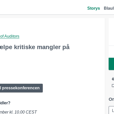
Storys
Blaul
of Auditors
ælpe kritiske mangler på
til pressekonferencen
Or
idler?
ember kl. 10.00 CEST