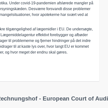
biotika. Under covid‑19-pandemien afslørede mangler på
forsyningskæden. Desværre forsvandt disse problemer
angelsituationer, hvor apotekerne har svært ved at
sikre tilgængelighed af lægemidler i EU. De undersøgte,
ægemiddelagentur effektivt forebygger og afbøder
ger til problemerne og fjerner hindringer på det indre
drager til at kaste lys over, hvor langt EU er kommet
ler, og hvor meget der endnu skal gøres.
Rechnungshof - European Court of Audi