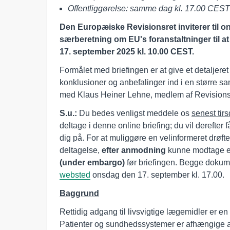
Offentliggørelse: samme dag kl. 17.00 CEST
Den Europæiske Revisionsret inviterer til 
særberetning om EU's foranstaltninger til a
17. september 2025 kl. 10.00 CEST.
Formålet med briefingen er at give et detaljere
konklusioner og anbefalinger ind i en større sa
med Klaus Heiner Lehne, medlem af Revisionsre
S.u.:
Du bedes venligst meddele os
senest tir
deltage i denne online briefing; du vil derefter
dig på. For at muliggøre en velinformeret drøft
deltagelse,
efter anmodning
kunne modtage et
(under embargo)
før briefingen. Begge dokumen
websted
onsdag den 17. september kl. 17.00.
Baggrund
Rettidig adgang til livsvigtige lægemidler er e
Patienter og sundhedssystemer er afhængige af 