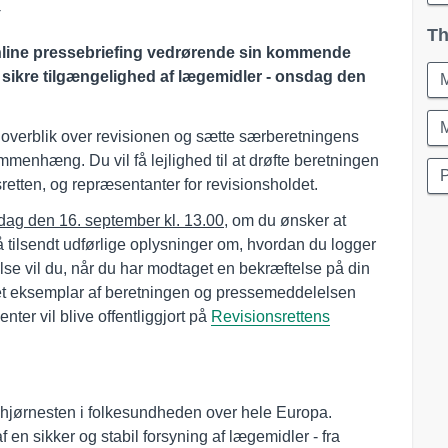
Th
online pressebriefing vedrørende sin kommende
t sikre tilgængelighed af lægemidler - onsdag den
M
t overblik over revisionen og sætte særberetningens
mmenhæng. Du vil få lejlighed til at drøfte beretningen
tten, og repræsentanter for revisionsholdet.
sdag den 16. september kl. 13.00
, om du ønsker at
 få tilsendt udførlige oplysninger om, hvordan du logger
else vil du, når du har modtaget en bekræftelse på din
 eksemplar af beretningen og pressemeddelelsen
ter vil blive offentliggjort på
Revisionsrettens
n hjørnesten i folkesundheden over hele Europa.
en sikker og stabil forsyning af lægemidler - fra