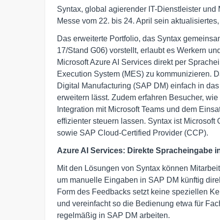
Syntax, global agierender IT-Dienstleister un
Messe vom 22. bis 24. April sein aktualisiertes
Das erweiterte Portfolio, das Syntax gemeinsa
17/Stand G06) vorstellt, erlaubt es Werkern u
Microsoft Azure AI Services direkt per Sprach
Execution System (MES) zu kommunizieren. Dar
Digital Manufacturing (SAP DM) einfach in das
erweitern lässt. Zudem erfahren Besucher, wie
Integration mit Microsoft Teams und dem Einsa
effizienter steuern lassen. Syntax ist Microsof
sowie SAP Cloud-Certified Provider (CCP).
Azure AI Services: Direkte Spracheingabe 
Mit den Lösungen von Syntax können Mitarbeite
um manuelle Eingaben in SAP DM künftig dire
Form des Feedbacks setzt keine speziellen Ke
und vereinfacht so die Bedienung etwa für Fach
regelmäßig in SAP DM arbeiten.