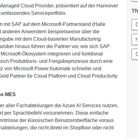
d Managed Cloud Provider, präsentiert auf der Hannover
Th
, umfassendes Serviceportfolio.
m mit SAP auf dem Microsoft-Partnerstand (Halle
D
nd anderen Anwendern beispielsweise über die
eingabe mit dem Cloud-basierten Manufacturing
über hinaus führen die Partner vor, wie sich SAP
 Microsoft-Ökosystem integrieren und funktional
 sich Produktions- und Freigabeprozesse durch eine
tz von Microsoft Power Automate schneller und
t Gold Partner für Cloud Platform und Cloud Productivity
ins MES
r aller Fachabteilungen die Azure AI Services nutzen,
kt per Sprachbefehl vorzunehmen. Diese einfache
nntnisse der klassischen Benutzeroberfläche voraus
abteilungen, die nicht direkt im Shopfloor oder nicht