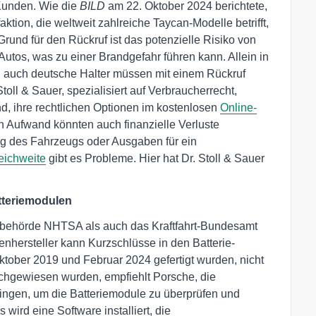
Kunden. Wie die
BILD
am 22. Oktober 2024 berichtete,
tion, die weltweit zahlreiche Taycan-Modelle betrifft,
rund für den Rückruf ist das potenzielle Risiko von
utos, was zu einer Brandgefahr führen kann. Allein in
d auch deutsche Halter müssen mit einem Rückruf
toll & Sauer, spezialisiert auf Verbraucherrecht,
nd, ihre rechtlichen Optionen im kostenlosen
Online-
 Aufwand könnten auch finanzielle Verluste
g des Fahrzeugs oder Ausgaben für ein
eichweite
gibt es Probleme. Hier hat Dr. Stoll & Sauer
tteriemodulen
sbehörde NHTSA als auch das Kraftfahrt-Bundesamt
enhersteller kann Kurzschlüsse in den Batterie-
tober 2019 und Februar 2024 gefertigt wurden, nicht
chgewiesen wurden, empfiehlt Porsche, die
ringen, um die Batteriemodule zu überprüfen und
ird eine Software installiert, die