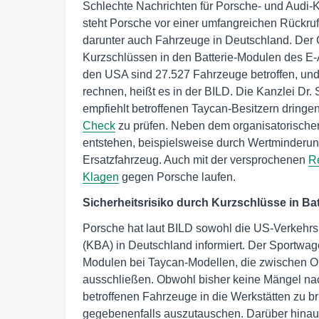
Schlechte Nachrichten für Porsche- und Audi-
steht Porsche vor einer umfangreichen Rückrufak
darunter auch Fahrzeuge in Deutschland. Der G
Kurzschlüssen in den Batterie-Modulen des E-A
den USA sind 27.527 Fahrzeuge betroffen, un
rechnen, heißt es in der BILD. Die Kanzlei Dr. S
empfiehlt betroffenen Taycan-Besitzern dringe
Check
zu prüfen. Neben dem organisatorischen
entstehen, beispielsweise durch Wertminderun
Ersatzfahrzeug. Auch mit der versprochenen
R
Klagen
gegen Porsche laufen.
Sicherheitsrisiko durch Kurzschlüsse in Ba
Porsche hat laut BILD sowohl die US-Verkehr
(KBA) in Deutschland informiert. Der Sportwag
Modulen bei Taycan-Modellen, die zwischen Ok
ausschließen. Obwohl bisher keine Mängel na
betroffenen Fahrzeuge in die Werkstätten zu b
gegebenenfalls auszutauschen. Darüber hinaus w