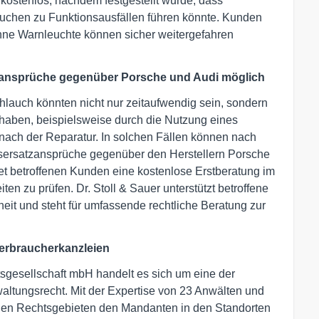
kostenlos, nachdem festgestellt wurde, dass
uchen zu Funktionsausfällen führen könnte. Kunden
ohne Warnleuchte können sicher weitergefahren
tzansprüche gegenüber Porsche und Audi möglich
lauch könnten nicht nur zeitaufwendig sein, sondern
r haben, beispielsweise durch die Nutzung eines
ach der Reparatur. In solchen Fällen können nach
nsersatzansprüche gegenüber den Herstellern Porsche
et betroffenen Kunden eine kostenlose Erstberatung im
ten zu prüfen. Dr. Stoll & Sauer unterstützt betroffene
eit und steht für umfassende rechtliche Beratung zur
Verbraucherkanzleien
tsgesellschaft mbH handelt es sich um eine der
altungsrecht. Mit der Expertise von 23 Anwälten und
tigen Rechtsgebieten den Mandanten in den Standorten