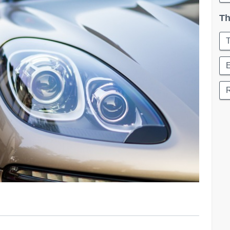
Th
T
R