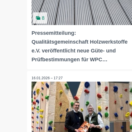
8
Pressemitteilung:
Qualitätsgemeinschaft Holzwerkstoffe
e.V. veröffentlicht neue Güte- und
Prüfbestimmungen für WPC…
16.01.2026 – 17:27