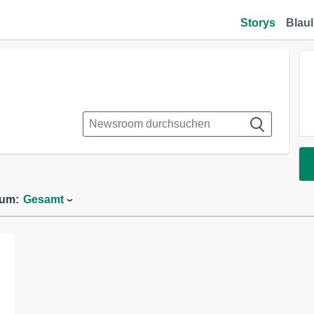
Storys
Blaul
aum:
Gesamt