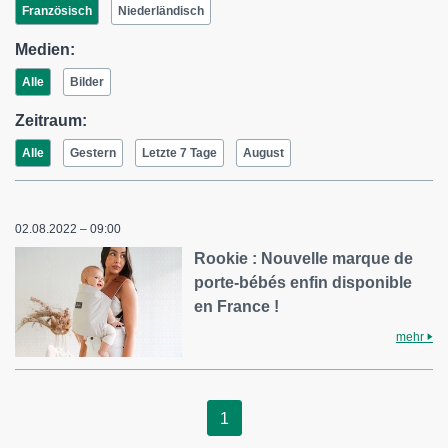
Französisch
Niederländisch
Medien:
Alle
Bilder
Zeitraum:
Alle
Gestern
Letzte 7 Tage
August
02.08.2022 – 09:00
Rookie : Nouvelle marque de
porte-bébés enfin disponible
en France !
mehr
1