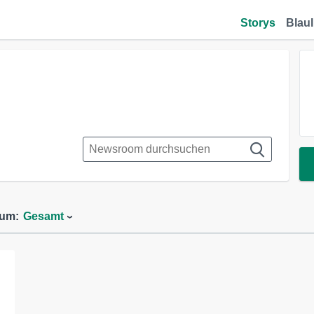
Storys
Blaul
aum:
Gesamt