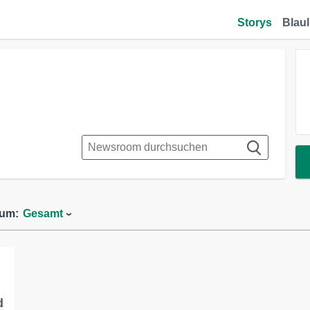
Storys
Blaul
aum:
Gesamt
d