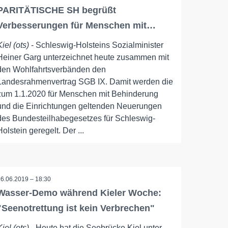
PARITÄTISCHE SH begrüßt
Verbesserungen für Menschen mit…
Kiel (ots)
- Schleswig-Holsteins Sozialminister
Heiner Garg unterzeichnet heute zusammen mit
den Wohlfahrtsverbänden den
Landesrahmenvertrag SGB IX. Damit werden die
zum 1.1.2020 für Menschen mit Behinderung
und die Einrichtungen geltenden Neuerungen
des Bundesteilhabegesetzes für Schleswig-
Holstein geregelt. Der ...
26.06.2019 – 18:30
Wasser-Demo während Kieler Woche:
"Seenotrettung ist kein Verbrechen"
Kiel (ots)
- Heute hat die Seebrücke Kiel unter