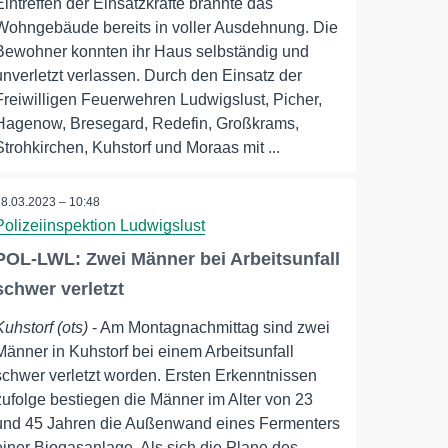
Eintreffen der Einsatzkräfte brannte das
Wohngebäude bereits in voller Ausdehnung. Die
Bewohner konnten ihr Haus selbständig und
unverletzt verlassen. Durch den Einsatz der
Freiwilligen Feuerwehren Ludwigslust, Picher,
Hagenow, Bresegard, Redefin, Großkrams,
Strohkirchen, Kuhstorf und Moraas mit ...
28.03.2023 – 10:48
Polizeiinspektion Ludwigslust
POL-LWL: Zwei Männer bei Arbeitsunfall
schwer verletzt
Kuhstorf (ots)
- Am Montagnachmittag sind zwei
Männer in Kuhstorf bei einem Arbeitsunfall
schwer verletzt worden. Ersten Erkenntnissen
zufolge bestiegen die Männer im Alter von 23
und 45 Jahren die Außenwand eines Fermenters
einer Biogasanlage. Als sich die Plane des