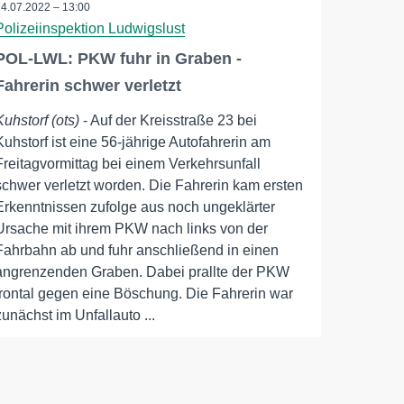
14.07.2022 – 13:00
Polizeiinspektion Ludwigslust
POL-LWL: PKW fuhr in Graben -
Fahrerin schwer verletzt
Kuhstorf (ots)
- Auf der Kreisstraße 23 bei
Kuhstorf ist eine 56-jährige Autofahrerin am
Freitagvormittag bei einem Verkehrsunfall
schwer verletzt worden. Die Fahrerin kam ersten
Erkenntnissen zufolge aus noch ungeklärter
Ursache mit ihrem PKW nach links von der
Fahrbahn ab und fuhr anschließend in einen
angrenzenden Graben. Dabei prallte der PKW
frontal gegen eine Böschung. Die Fahrerin war
zunächst im Unfallauto ...