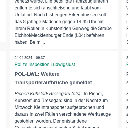
verletzt wurde. Die beteiligte Fahrzeugführerin
entfernte sich anschließend unerlaubt vom
Unfallort. Nach bisherigen Erkenntnissen soll
das 8-jährige Mädchen gegen 14.45 Uhr mit
ihrem Roller in Kuhstorf den Gehweg die Straße
Eichhof/Mecklenburger Ende (L04) befahren
haben. Beim ...
04.04.2024 – 09:37
Polizeiinspektion Ludwigslust
POL-LWL: Weitere
Transporteraufbrüche gemeldet
Picher/ Kuhstorf/ Bresegard (ots)
- In Picher,
Kuhstorf und Bresegard sind in der Nacht zum
Mittwoch Kleintransporter aufgebrochen und
r
daraus in zwei Fällen verschiedene Werkzeuge
gestohlen worden. Der entstandene
Gesamtschaden wird ersten Schätzungen