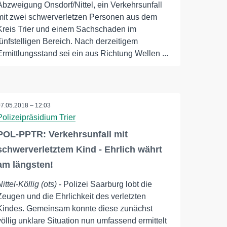
Abzweigung Onsdorf/Nittel, ein Verkehrsunfall
mit zwei schwerverletzen Personen aus dem
Kreis Trier und einem Sachschaden im
fünfstelligen Bereich. Nach derzeitigem
Ermittlungsstand sei ein aus Richtung Wellen ...
07.05.2018 – 12:03
Polizeipräsidium Trier
POL-PPTR: Verkehrsunfall mit
schwerverletztem Kind - Ehrlich währt
am längsten!
Nittel-Köllig (ots)
- Polizei Saarburg lobt die
Zeugen und die Ehrlichkeit des verletzten
Kindes. Gemeinsam konnte diese zunächst
völlig unklare Situation nun umfassend ermittelt