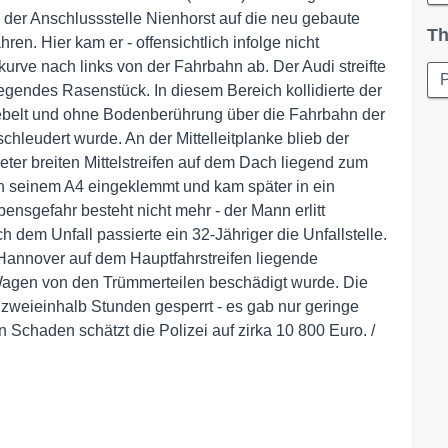
er Anschlussstelle Nienhorst auf die neu gebaute
Th
en. Hier kam er - offensichtlich infolge nicht
urve nach links von der Fahrbahn ab. Der Audi streifte
P
liegendes Rasenstück. In diesem Bereich kollidierte der
belt und ohne Bodenberührung über die Fahrbahn der
leudert wurde. An der Mittelleitplanke blieb der
r breiten Mittelstreifen auf dem Dach liegend zum
in seinem A4 eingeklemmt und kam später in ein
sgefahr besteht nicht mehr - der Mann erlitt
dem Unfall passierte ein 32-Jähriger die Unfallstelle.
 Hannover auf dem Hauptfahrstreifen liegende
agen von den Trümmerteilen beschädigt wurde. Die
zweieinhalb Stunden gesperrt - es gab nur geringe
Schaden schätzt die Polizei auf zirka 10 800 Euro. /