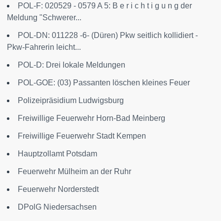
POL-F: 020529 - 0579 A 5: B e r i c h t i g u n g der
Meldung "Schwerer...
POL-DN: 011228 -6- (Düren) Pkw seitlich kollidiert -
Pkw-Fahrerin leicht...
POL-D: Drei lokale Meldungen
POL-GOE: (03) Passanten löschen kleines Feuer
Polizeipräsidium Ludwigsburg
Freiwillige Feuerwehr Horn-Bad Meinberg
Freiwillige Feuerwehr Stadt Kempen
Hauptzollamt Potsdam
Feuerwehr Mülheim an der Ruhr
Feuerwehr Norderstedt
DPolG Niedersachsen