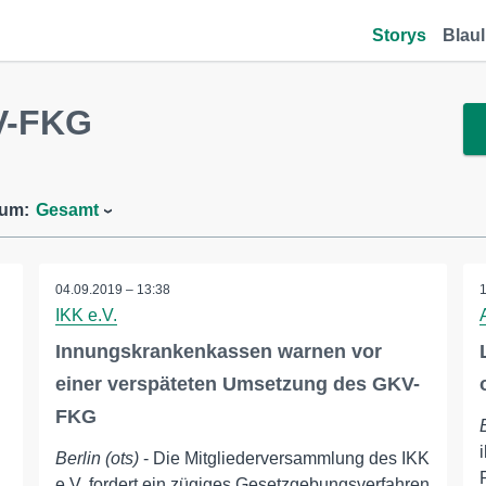
Storys
Blaul
V-FKG
aum:
Gesamt
04.09.2019 – 13:38
IKK e.V.
Innungskrankenkassen warnen vor
einer verspäteten Umsetzung des GKV-
FKG
Berlin (ots)
- Die Mitgliederversammlung des IKK
e.V. fordert ein zügiges Gesetzgebungsverfahren