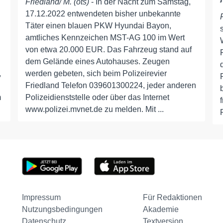
Friedland/ M. (ots)
- In der Nacht zum Samstag,
17.12.2022 entwendeten bisher unbekannte
Täter einen blauen PKW Hyundai Bayon,
amtliches Kennzeichen MST-AG 100 im Wert
von etwa 20.000 EUR. Das Fahrzeug stand auf
dem Gelände eines Autohauses. Zeugen
,
werden gebeten, sich beim Polizeirevier
Friedland Telefon 039601300224, jeder anderen
m
Polizeidienststelle oder über das Internet
www.polizei.mvnet.de zu melden. Mit ...
Impressum
Für Redaktionen
Nutzungsbedingungen
Akademie
Datenschutz
Textversion