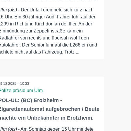
Ulm (ots)
- Der Unfall ereignete sich kurz nach
16 Uhr. Ein 30-jähriger Audi-Fahrer fuhr auf der
L299 in Richtung Kirchdorf an der Iller. An der
Einmündung zur Zeppelinstraße kam ein
Radfahrer von rechts und übersah wohl den
Autofahrer. Der Senior fuhr auf die L266 ein und
achtete nicht auf das Fahrzeug. Trotz ...
29.12.2025 – 10:33
Polizeipräsidium Ulm
POL-UL: (BC) Erolzheim -
Zigarettenautomat aufgebrochen / Beute
machte ein Unbekannter in Erolzheim.
Ulm (ots)
- Am Sonntag gegen 15 Uhr meldete