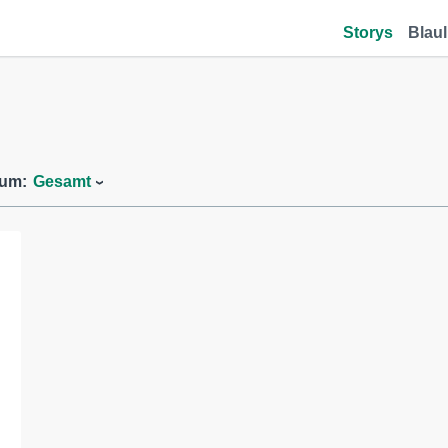
Storys
Blaul
aum:
Gesamt
…