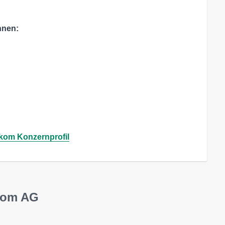
nnen:
kom Konzernprofil
ekom AG