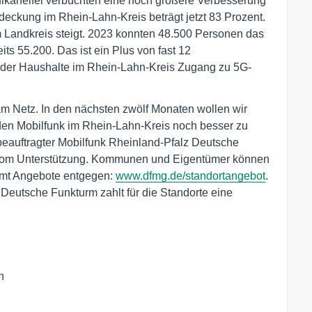
ulkaneifel verbuchten eine noch größere Verbesserung
eckung im Rhein-Lahn-Kreis beträgt jetzt 83 Prozent.
 Landkreis steigt. 2023 konnten 48.500 Personen das
ts 55.200. Das ist ein Plus von fast 12
 der Haushalte im Rhein-Lahn-Kreis Zugang zu 5G-
am Netz. In den nächsten zwölf Monaten wollen wir
den Mobilfunk im Rhein-Lahn-Kreis noch besser zu
uftragter Mobilfunk Rheinland-Pfalz Deutsche
lekom Unterstützung. Kommunen und Eigentümer können
mmt Angebote entgegen:
www.dfmg.de/standortangebot
.
e Deutsche Funkturm zahlt für die Standorte eine
n