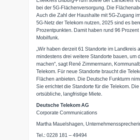
Eifelkreis Bitburg-Prüm sowie der Landkreis V
bei der 5G-Flächenversorgung. Die Flächenabd
Auch die Zahl der Haushalte mit 5G-Zugang im
5G-Netz der Telekom nutzen, 2025 sind es berei
Prozentpunkten. Damit haben rund 96 Prozent
Mobilfunk.
„Wir haben derzeit 61 Standorte im Landkreis 
mindestens drei weitere Standorte bauen, um 
machen“, sagt René Zimmermann, Kommunalbea
Telekom. Für neue Standorte braucht die Te
Flächen anbieten. Die Deutsche Funkturm ni
Sie errichtet die Standorte für die Telekom. Di
ortsübliche, langfristige Miete.
Deutsche Telekom AG
Corporate Communications
Martha Mauelshagen, Unternehmenssprecheri
Tel.: 0228 181 – 49494
