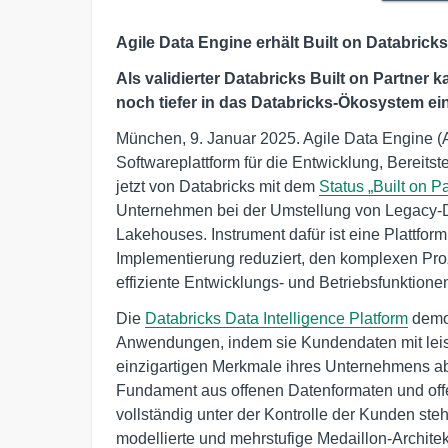
Agile Data Engine erhält Built on Databrick
Als validierter Databricks Built on Partner
noch tiefer in das Databricks-Ökosystem ei
München, 9. Januar 2025. Agile Data Engine (A
Softwareplattform für die Entwicklung, Bereit
jetzt von Databricks mit dem
Status „Built on Pa
Unternehmen bei der Umstellung von Legacy-Da
Lakehouses. Instrument dafür ist eine Plattform
Implementierung reduziert, den komplexen Proz
effiziente Entwicklungs- und Betriebsfunktionen
Die
Databricks Data Intelligence Platform
demok
Anwendungen, indem sie Kundendaten mit leist
einzigartigen Merkmale ihres Unternehmens ab
Fundament aus offenen Datenformaten und offe
vollständig unter der Kontrolle der Kunden ste
modellierte und mehrstufige Medaillon-Archite