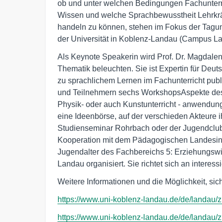
ob und unter welchen Bedingungen Fachunterri
Wissen und welche Sprachbewusstheit Lehrkrä
handeln zu können, stehen im Fokus der Tagun
der Universität in Koblenz-Landau (Campus L
Als Keynote Speakerin wird Prof. Dr. Magdalen
Thematik beleuchten. Sie ist Expertin für Deu
zu sprachlichem Lernen im Fachunterricht pub
und Teilnehmern sechs WorkshopsAspekte des s
Physik- oder auch Kunstunterricht - anwendungso
eine Ideenbörse, auf der verschieden Akteure ih
Studienseminar Rohrbach oder der Jugendclub
Kooperation mit dem Pädagogischen Landesinsti
Jugendalter des Fachbereichs 5: Erziehungsw
Landau organisiert. Sie richtet sich an interess
Weitere Informationen und die Möglichkeit, sic
https://www.uni-koblenz-landau.de/de/landau/z
https://www.uni-koblenz-landau.de/de/landau/z