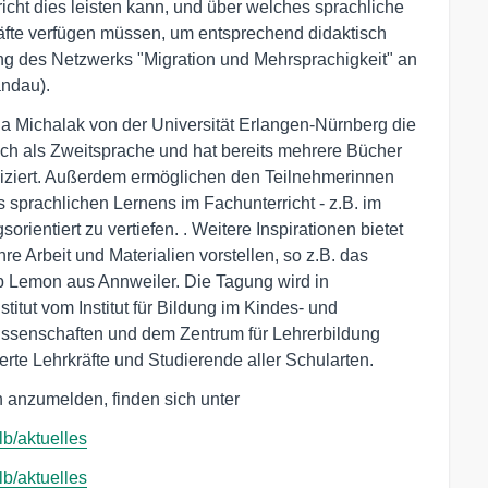
cht dies leisten kann, und über welches sprachliche
fte verfügen müssen, um entsprechend didaktisch
g des Netzwerks "Migration und Mehrsprachigkeit" an
andau).
a Michalak von der Universität Erlangen-Nürnberg die
tsch als Zweitsprache und hat bereits mehrere Bücher
liziert. Außerdem ermöglichen den Teilnehmerinnen
prachlichen Lernens im Fachunterricht - z.B. im
rientiert zu vertiefen. . Weitere Inspirationen bietet
re Arbeit und Materialien vorstellen, so z.B. das
 Lemon aus Annweiler. Die Tagung wird in
tut vom Institut für Bildung im Kindes- und
issenschaften und dem Zentrum für Lehrerbildung
ierte Lehrkräfte und Studierende aller Schularten.
h anzumelden, finden sich unter
lb/aktuelles
lb/aktuelles