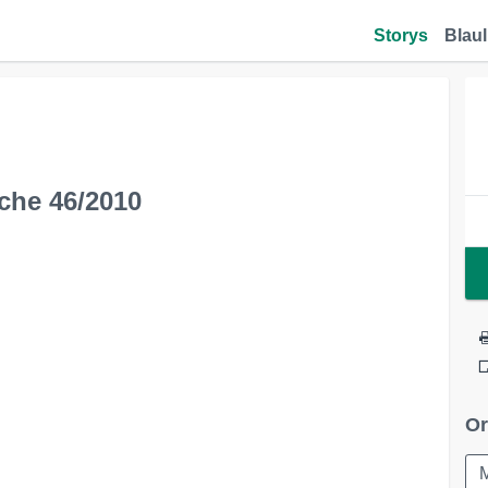
Storys
Blaul
he 46/2010
Or